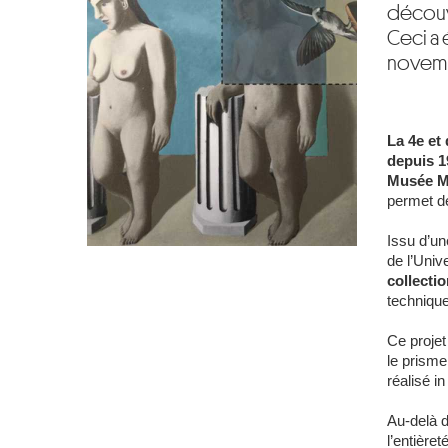
découve
Ceci a 
novem
La 4e et
depuis 1
Musée Ma
permet d
Issu d’un
de l’Univ
collecti
technique
Ce projet
le prisme
réalisé i
Au-delà d
l’entièret