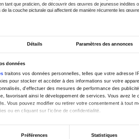
en tant que praticien, de découvrir des œuvres de jeunesse inédites ou
 de la couche picturale qui affectent de manière récurrente les œuvr
 ÉLÉMENTS DANS QUATRE MUSÉES AUTOUR DU MONDE
u aujourd’hui disparu, mais bel et bien répertorié dans le catalogue rai
Détails
Paramètres des annonces
fois en 2013, lorsque la radiographie par rayon X d’un tout autre tabl
en 1935 et conservé au MoMA (Museum of Modern Art, New York), mèn
 enchantée », sous les couches de peinture de la composition actuel
vos données
oulée, «
Le modèle rouge
», également peint par Magritte en 1935,
es
traitons vos données personnelles, telles que votre adresse IP,
ifié comme le tableau dissimulant la partie inférieure gauche de la com
es pour stocker et accéder à des informations sur votre appareil
 morceau de « La pose enchantée », correspondant à la partie inférie
sonnalisés, d'effectuer des mesures de performance des publicité
s, sous les couches de peinture de «
La condition humaine
», œuvre 
e, favorisant ainsi le développement de services. Vous avez le ch
e nombreux responsables de collections et scientifiques spécialisés d
ités. Vous pouvez modifier ou retirer votre consentement à tout 
our lever le dernier coin du voile de mystère entourant « La pose ench
es ou en cliquant sur l'icône de confidentialité.
 manquante du puzzle.
imerions également :
ateurs du projet « Magritte on Practice » mettent fin aujourd’hui à cett
tions sur votre localisation géographique qui peuvent être précis
’un tableau de la collection du Musée Magritte a permis la découverte
Préférences
Statistiques