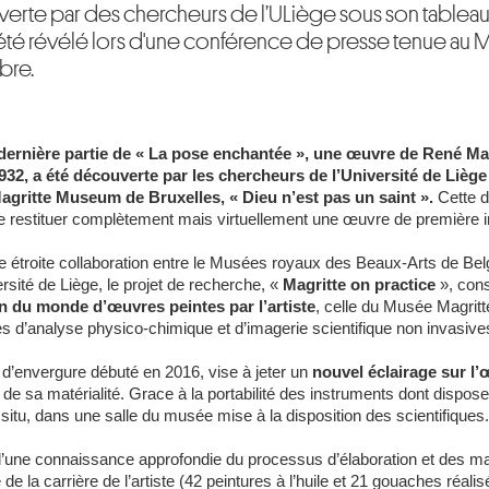
rte par des chercheurs de l’ULiège sous son tableau « D
été révélé lors d'une conférence de presse tenue au
bre.
 dernière partie de « La pose enchantée », une œuvre de René Mag
932, a été découverte par les chercheurs de l’Université de Lièg
gritte Museum de Bruxelles, « Dieu n’est pas un saint ».
Cette 
e restituer complètement mais virtuellement une œuvre de première i
e étroite collaboration entre le Musées royaux des Beaux-Arts de B
ersité de Liège, le projet de recherche, «
Magritte on practice
», con
on du monde d’œuvres peintes par l’artiste
, celle du Musée Magritt
s d’analyse physico-chimique et d’imagerie scientifique non invasive
 d’envergure débuté en 2016, vise à jeter un
nouvel éclairage sur l
 de sa matérialité. Grace à la portabilité des instruments dont disp
n situ, dans une salle du musée mise à la disposition des scientifiques.
’une connaissance approfondie du processus d’élaboration et des mat
é de la carrière de l’artiste (42 peintures à l’huile et 21 gouaches réal