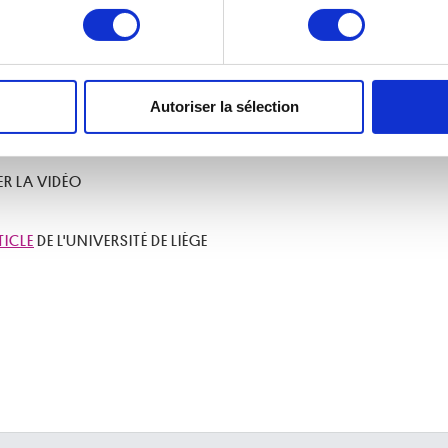
eil en l'analysant activement pour en relever les caractéristique
 jusqu’alors introuvable. Il s’agit en l’occurrence de «
Dieu n’est pas 
t du legs de Mme Irène Scutenaire-Hamoir en 1996.
L’œuvre en que
s du Musée Magritte Museum.
aitement de vos données personnelles et définir vos préférences
er ou retirer votre consentement à tout moment à partir de la dé
érant la fâcheuse habitude qu’avait René Magritte de recycler le sup
dont la localisation reste inconnue, on peut raisonnablement s’atten
Autoriser la sélection
e personnaliser le contenu et les annonces, d'offrir des fonctio
agments ayant fait l’objet de remploi.
rafic. Nous partageons également des informations sur l'utilisati
, de publicité et d'analyse, qui peuvent combiner celles-ci avec
R LA VIDÉO
ils ont collectées lors de votre utilisation de leurs services.
TICLE
DE L'UNIVERSITÉ DE LIÈGE