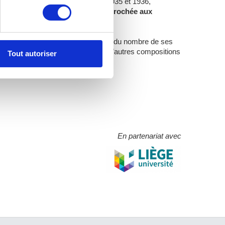
s spécifiques (empreintes
un saint
», tableau réalisé entre 1935 et 1936,
stion se trouve actuellement accrochée aux
, reportez-vous à la
section «
claration sur les cookies.
port de ses propres toiles, et au vu du nombre de ses
dre à découvrir très prochainement d’autres compositions
Tout autoriser
nnalités relatives aux médias
on de notre site avec nos
 d'autres informations que
En partenariat avec