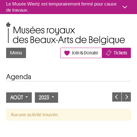
Aller au contenu
Le Musée Wiertz est temporairement fermé pour cause
de travaux.
Musées royaux des Beaux-Arts de Belgique
Menu
Join & Donate
Tickets
Agenda
AOÛT
2023
Aucune activité trouvée.