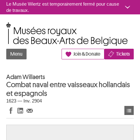
Aller au contenu
Le Musée Wiertz est temporairement fermé pour cause
de travaux.
Musées royaux des Beaux-Arts de Belgique
Menu
Join & Donate
Tickets
Adam Willaerts
Combat naval entre vaisseaux hollandais
et espagnols
1623 — Inv. 2904