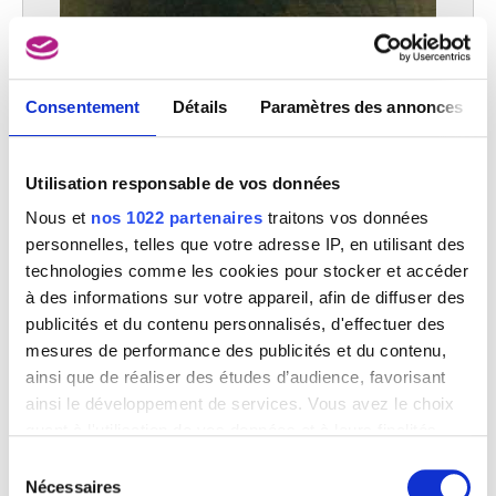
Consentement
Détails
Paramètres des annonces
Utilisation responsable de vos données
Nous et
nos 1022 partenaires
traitons vos données
personnelles, telles que votre adresse IP, en utilisant des
technologies comme les cookies pour stocker et accéder
à des informations sur votre appareil, afin de diffuser des
publicités et du contenu personnalisés, d'effectuer des
mesures de performance des publicités et du contenu,
ainsi que de réaliser des études d’audience, favorisant
Cabaret hollandais
Adriaen van Ostade
ainsi le développement de services. Vous avez le choix
quant à l'utilisation de vos données et à leurs finalités.
Vous pouvez modifier ou retirer votre consentement à
Sélection
tout moment en consultant la Déclaration relative aux
Nécessaires
du