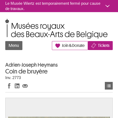
Aller au contenu
Le Musée Wiertz est temporairement fermé pour cause
de travaux.
Musées royaux des Beaux-Arts de Belgique
Menu
Join & Donate
Tickets
Adrien-Joseph Heymans
Coin de bruyère
Inv. 2773