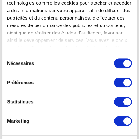
technologies comme les cookies pour stocker et accéder
à des informations sur votre appareil, afin de diffuser des
publicités et du contenu personnalisés, d'effectuer des
mesures de performance des publicités et du contenu,
ainsi que de réaliser des études d’audience, favorisant
ainsi le développement de services. Vous avez le choix
quant à l'utilisation de vos données et à leurs finalités.
Vous pouvez modifier ou retirer votre consentement à
Sélection
tout moment en consultant la Déclaration relative aux
Nécessaires
du
cookies ou en cliquant sur l'icône de confidentialité.
consentement
Préférences
Si vous le permettez, nous aimerions également :
Le printemps
Collecter des informations sur votre localisation
Adrien-Joseph Heymans
géographique qui peuvent être précises à plusieurs
Statistiques
mètres près
Identifier votre appareil en l'analysant activement
pour en relever les caractéristiques spécifiques
Marketing
(empreintes digitales).
Pour en savoir plus sur le traitement de vos données