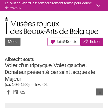
Aller au contenu
Le Musée Wiertz est temporairement fermé pour cause
de travaux.
Musées royaux des Beaux-Arts de Belgique
Menu
Join & Donate
Tickets
Albrecht Bouts
Volet d'un triptyque. Volet gauche :
Donateur présenté par saint Jacques le
Majeur
(ca. 1495-1500) — Inv. 402