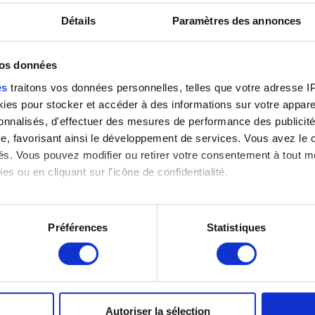
Détails
Paramètres des annonces
vos données
es
traitons vos données personnelles, telles que votre adresse IP,
: J. Geleyns - Art Photography
es pour stocker et accéder à des informations sur votre appareil
sonnalisés, d'effectuer des mesures de performance des publicité
e, favorisant ainsi le développement de services. Vous avez le ch
ités. Vous pouvez modifier ou retirer votre consentement à tout 
es ou en cliquant sur l'icône de confidentialité.
imerions également :
tions sur votre localisation géographique qui peuvent être précis
Préférences
Statistiques
eil en l'analysant activement pour en relever les caractéristique
aitement de vos données personnelles et définir vos préférences
er ou retirer votre consentement à tout moment à partir de la dé
Autoriser la sélection