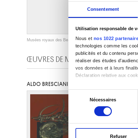
Consentement
Utilisation responsable de 
Nous et
nos 1022 partenair
Musées royaux des Beaux-Arts de Belgique, Bruxelles / photo 
technologies comme les cooki
publicités et du contenu per
ŒUVRES DE MÊME AUTEUR
réaliser des études d’audienc
vos données et à leurs final
Déclaration relative aux cooki
ALDO BRESCIANI
Si vous le permettez, nous a
Sélection
Collecter des informa
Nécessaires
du
Identifier votre appar
consentement
digitales).
Pour en savoir plus sur le tr
Détails »
. Vous pouvez modifi
Refuser