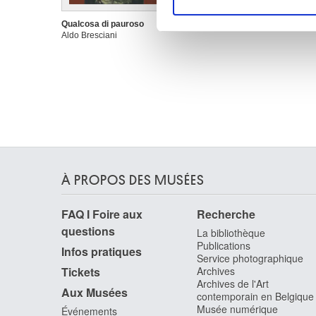
Les cookies nous permettent d
sociaux et d'analyser notre t
Qualcosa di pauroso
Aldo Bresciani
partenaires de médias sociaux
vous leur avez fournies ou qu'
À PROPOS DES MUSÉES
FAQ I Foire aux
Recherche
questions
La bibliothèque
Publications
Infos pratiques
Service photographique
Tickets
Archives
Archives de l'Art
Aux Musées
contemporain en Belgique
Musée numérique
Événements