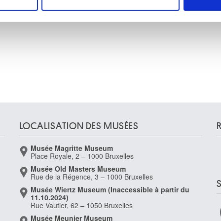
e personnaliser le contenu et les annonces, d'offrir des fonctio
rafic. Nous partageons également des informations sur l'utilisati
, de publicité et d'analyse, qui peuvent combiner celles-ci avec
ils ont collectées lors de votre utilisation de leurs services.
LOCALISATION DES MUSÉES
Musée Magritte Museum
Place Royale, 2 – 1000 Bruxelles
Musée Old Masters Museum
Rue de la Régence, 3 – 1000 Bruxelles
Musée Wiertz Museum (Inaccessible à partir du
11.10.2024)
Rue Vautier, 62 – 1050 Bruxelles
Musée Meunier Museum