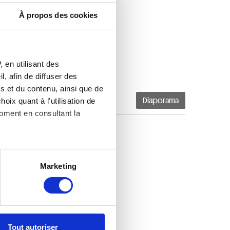
À propos des cookies
 en utilisant des
, afin de diffuser des
s et du contenu, ainsi que de
oix quant à l'utilisation de
Diaporama
moment en consultant la
es à plusieurs mètres près
Marketing
s spécifiques (empreintes
, reportez-vous à la
section «
claration sur les cookies.
Tout autoriser