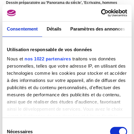
Dessin préparatoire au 'Panorama du siècle', 'Ecrivains, hommes
politiques et militaires du Second Empire. Groupe avec le maréchal
Niel'
Alfred Stevens
Consentement
Détails
Paramètres des annonces
Utilisation responsable de vos données
Nous et
nos 1022 partenaires
traitons vos données
personnelles, telles que votre adresse IP, en utilisant des
technologies comme les cookies pour stocker et accéder
à des informations sur votre appareil, afin de diffuser des
publicités et du contenu personnalisés, d'effectuer des
mesures de performance des publicités et du contenu,
ainsi que de réaliser des études d’audience, favorisant
Dessin préparatoire au 'Panorama du siècle', 'Figures littéraires,
ainsi le développement de services. Vous avez le choix
philosophes, hommes de science et historiens de la Monarchie
orléanaise. Groupe avec George Sand'
quant à l'utilisation de vos données et à leurs finalités.
Alfred Stevens
Vous pouvez modifier ou retirer votre consentement à
Sélection
tout moment en consultant la Déclaration relative aux
Nécessaires
du