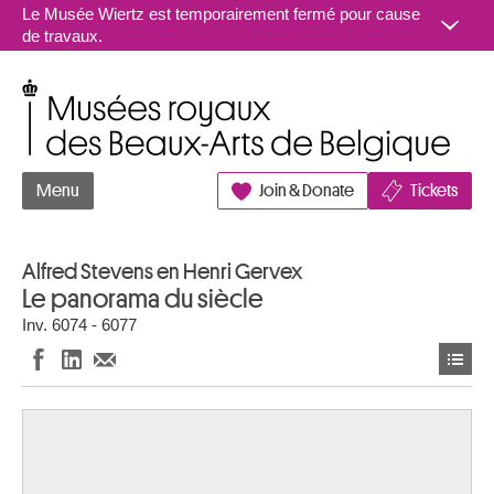
Aller au contenu
Le Musée Wiertz est temporairement fermé pour cause
de travaux.
Musées royaux des Beaux-Arts de Belgique
Menu
Join & Donate
Tickets
Alfred Stevens en Henri Gervex
Le panorama du siècle
Inv. 6074 - 6077