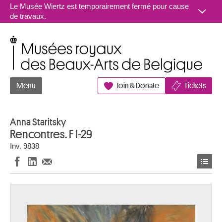
Aller au contenu
Le Musée Wiertz est temporairement fermé pour cause
de travaux.
Musées royaux des Beaux-Arts de Belgique
Menu
Join & Donate
Tickets
Anna Staritsky
Rencontres. F I-29
Inv. 9838