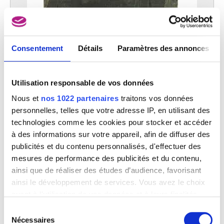
Consentement
Détails
Paramètres des annonces
Utilisation responsable de vos données
Nous et
nos 1022 partenaires
traitons vos données
personnelles, telles que votre adresse IP, en utilisant des
technologies comme les cookies pour stocker et accéder
à des informations sur votre appareil, afin de diffuser des
publicités et du contenu personnalisés, d'effectuer des
mesures de performance des publicités et du contenu,
ainsi que de réaliser des études d’audience, favorisant
ainsi le développement de services. Vous avez le choix
quant à l'utilisation de vos données et à leurs finalités.
Vous pouvez modifier ou retirer votre consentement à
Sélection
tout moment en consultant la Déclaration relative aux
Nécessaires
du