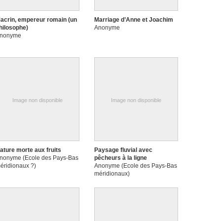
acrin, empereur romain (un
Marriage d’Anne et Joachim
hilosophe)
Anonyme
nonyme
Image non disponible
Image non disponible
ature morte aux fruits
Paysage fluvial avec
nonyme (Ecole des Pays-Bas
pêcheurs à la ligne
éridionaux ?)
Anonyme (Ecole des Pays-Bas
méridionaux)