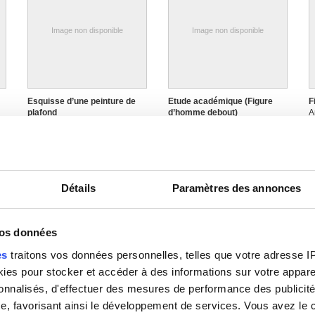
Image non disponible
Image non disponible
Esquisse d’une peinture de
Etude académique (Figure
F
plafond
d’homme debout)
A
Anonyme
Anonyme
Détails
Paramètres des annonces
Image non disponible
Image non disponible
vos données
es
traitons vos données personnelles, telles que votre adresse IP,
es pour stocker et accéder à des informations sur votre appareil
Hibou avec les ailes
Jeune faune
J
sonnalisés, d'effectuer des mesures de performance des publicité
déployées
Anonyme
A
e, favorisant ainsi le développement de services. Vous avez le ch
Anonyme