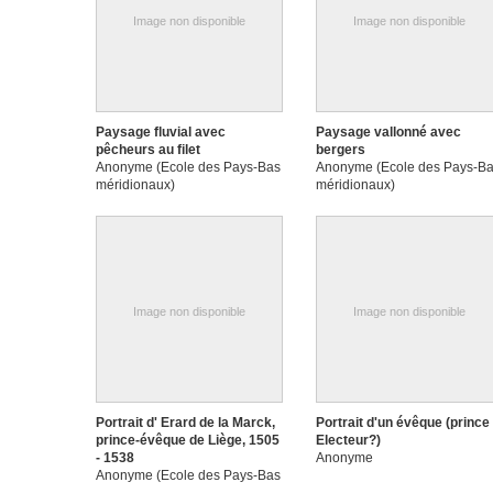
Image non disponible
Image non disponible
Paysage fluvial avec
Paysage vallonné avec
pêcheurs au filet
bergers
Anonyme (Ecole des Pays-Bas
Anonyme (Ecole des Pays-B
méridionaux)
méridionaux)
Image non disponible
Image non disponible
Portrait d' Erard de la Marck,
Portrait d'un évêque (prince
prince-évêque de Liège, 1505
Electeur?)
- 1538
Anonyme
Anonyme (Ecole des Pays-Bas