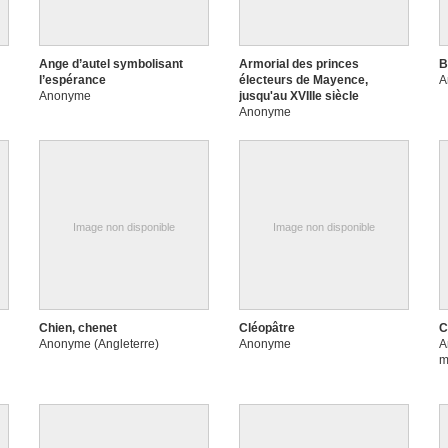
Ange d’autel symbolisant
Armorial des princes
B
l’espérance
électeurs de Mayence,
A
Anonyme
jusqu'au XVIIIe siècle
Anonyme
Image non disponible
Image non disponible
Chien, chenet
Cléopâtre
C
Anonyme (Angleterre)
Anonyme
A
m