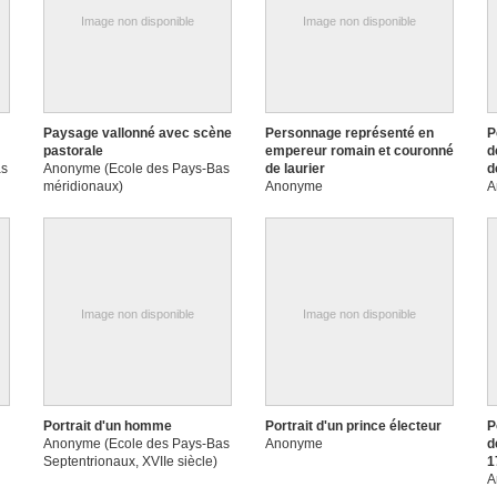
Image non disponible
Image non disponible
Paysage vallonné avec scène
Personnage représenté en
P
pastorale
empereur romain et couronné
d
as
Anonyme (Ecole des Pays-Bas
de laurier
d
méridionaux)
Anonyme
A
Image non disponible
Image non disponible
Portrait d'un homme
Portrait d'un prince électeur
P
Anonyme (Ecole des Pays-Bas
Anonyme
d
Septentrionaux, XVIIe siècle)
1
A