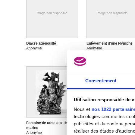
Image non disponible
Image non disponible
Diacre agenouillé
Enlèvement d’une Nymphe
Anonyme
Anonyme
Consentement
Image non disponible
Utilisation responsable de 
Nous et
nos 1022 partenair
technologies comme les cooki
Fontaine de table aux deux
Frise de feuilles d’acanthe
publicités et du contenu per
marins
Anonyme
réaliser des études d’audienc
Anonyme