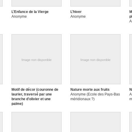
L’Enfance de la Vierge
L’hiver
M
Anonyme
Anonyme
p
A
Image non disponible
Image non disponible
Motif de décor (couronne de
Nature morte aux fruits
N
laurier, traversé par une
Anonyme (Ecole des Pays-Bas
A
branche d'olivier et une
méridionaux ?)
m
palme)
Anonyme