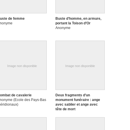
uste de femme
Buste d’homme, en armure,
nonyme
portant la Toison d’Or
Anonyme
Image non disponible
Image non disponible
ombat de cavalerie
Deux fragments d’un
nonyme (Ecole des Pays-Bas
monument funéraire : ange
éridionaux)
avec sablier et ange avec
tête de mort
Anonyme