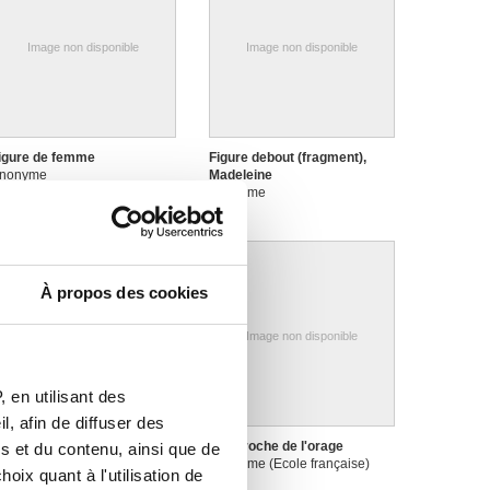
Image non disponible
Image non disponible
igure de femme
Figure debout (fragment),
nonyme
Madeleine
Anonyme
À propos des cookies
Image non disponible
Image non disponible
 en utilisant des
, afin de diffuser des
eune faune
L'approche de l'orage
s et du contenu, ainsi que de
nonyme
Anonyme (Ecole française)
oix quant à l'utilisation de