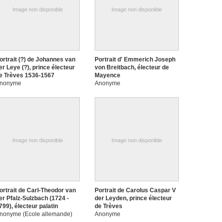
Image non disponible
Image non disponible
ortrait (?) de Johannes van
Portrait d' Emmerich Joseph
er Leye (?), prince électeur
von Breitbach, électeur de
e Trèves 1536-1567
Mayence
nonyme
Anonyme
Image non disponible
Image non disponible
ortrait de Carl-Theodor van
Portrait de Carolus Caspar V
er Pfalz-Sulzbach (1724 -
der Leyden, prince électeur
799), électeur palatin
de Trèves
nonyme (Ecole allemande)
Anonyme