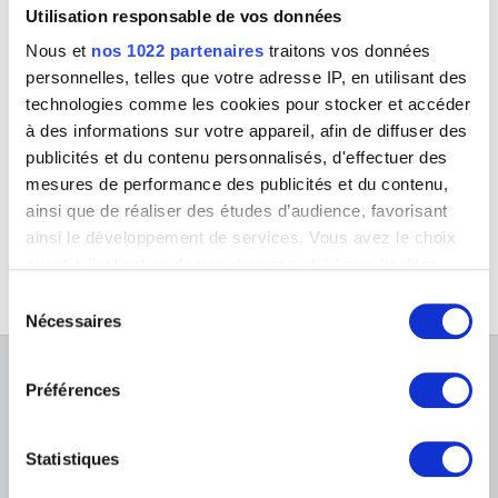
Utilisation responsable de vos données
Nous et
nos 1022 partenaires
traitons vos données
personnelles, telles que votre adresse IP, en utilisant des
technologies comme les cookies pour stocker et accéder
à des informations sur votre appareil, afin de diffuser des
publicités et du contenu personnalisés, d'effectuer des
Carte avec en trompe-l'oeil : deux gravures et deux pages de titre
Anonyme
mesures de performance des publicités et du contenu,
ainsi que de réaliser des études d’audience, favorisant
ainsi le développement de services. Vous avez le choix
quant à l'utilisation de vos données et à leurs finalités.
Vous pouvez modifier ou retirer votre consentement à
Sélection
tout moment en consultant la Déclaration relative aux
Nécessaires
du
cookies ou en cliquant sur l'icône de confidentialité.
consentement
À PROPOS DES MUSÉES
Préférences
Si vous le permettez, nous aimerions également :
Collecter des informations sur votre localisation
FAQ I Foire aux questions
Recherche
géographique qui peuvent être précises à plusieurs
Statistiques
La bibliothèque
Infos pratiques
mètres près
Publications
Identifier votre appareil en l'analysant activement