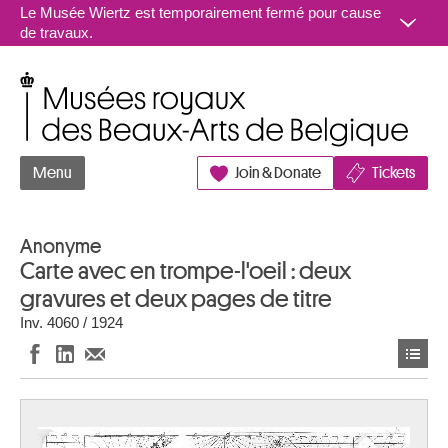
Aller au contenu
Le Musée Wiertz est temporairement fermé pour cause
de travaux.
Musées royaux des Beaux-Arts de Belgique
Menu
Join & Donate
Tickets
Anonyme
Carte avec en trompe-l'oeil : deux
gravures et deux pages de titre
Inv. 4060 / 1924