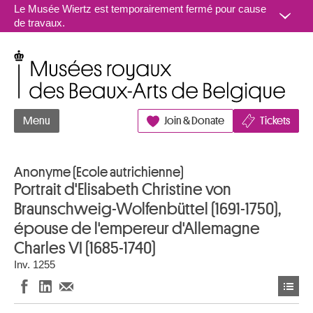
Aller au contenu
Le Musée Wiertz est temporairement fermé pour cause
de travaux.
Musées royaux des Beaux-Arts de Belgique
Menu
Join & Donate
Tickets
Anonyme (Ecole autrichienne)
Portrait d'Elisabeth Christine von
Braunschweig-Wolfenbüttel (1691-1750),
épouse de l'empereur d'Allemagne
Charles VI (1685-1740)
Inv. 1255