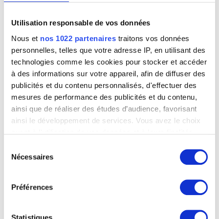
Utilisation responsable de vos données
ECOLE AUTRICHIENNE
Nous et
nos 1022 partenaires
traitons vos données
personnelles, telles que votre adresse IP, en utilisant des
Image non disponible
technologies comme les cookies pour stocker et accéder
à des informations sur votre appareil, afin de diffuser des
Portrait d'Elisabeth Christine von Braunschweig-Wolfenbüttel (1691-
publicités et du contenu personnalisés, d'effectuer des
1750), épouse de l'empereur d'Allemagne Charles VI (1685-1740)
Anonyme (Ecole autrichienne)
mesures de performance des publicités et du contenu,
ainsi que de réaliser des études d’audience, favorisant
ainsi le développement de services. Vous avez le choix
quant à l'utilisation de vos données et à leurs finalités.
Image non disponible
Vous pouvez modifier ou retirer votre consentement à
Sélection
tout moment en consultant la Déclaration relative aux
Nécessaires
du
Portrait de Charles VI (1685-1740), empereur d'Allemagne (1711-1740)
cookies ou en cliquant sur l'icône de confidentialité.
Anonyme (Ecole autrichienne)
consentement
Préférences
Si vous le permettez, nous aimerions également :
Collecter des informations sur votre localisation
géographique qui peuvent être précises à plusieurs
Image non disponible
Statistiques