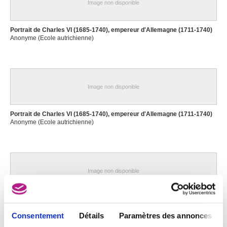
Image non disponible
Portrait de Charles VI (1685-1740), empereur d'Allemagne (1711-1740)
Anonyme (Ecole autrichienne)
Image non disponible
Portrait de Charles VI (1685-1740), empereur d'Allemagne (1711-1740)
Anonyme (Ecole autrichienne)
Image non disponible
Portrait du prince-électeur Maximilien II Emanuel de Bavière (1662-
1726), gouverneur de Pays-Bas (1692-1699)
Anonyme (Ecole des Pays-Bas méridionaux ?)
Consentement
Détails
Paramètres des annonces