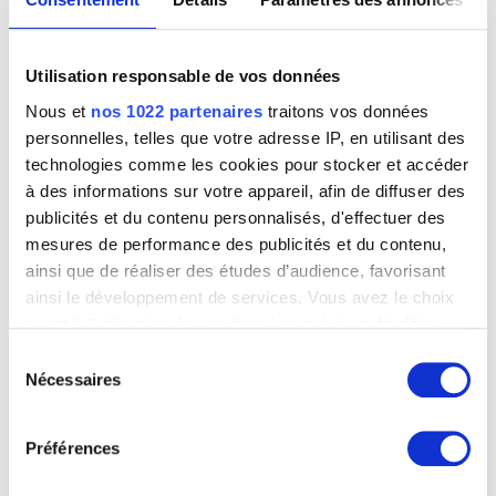
Image non disponible
Volet de retable. Avers : La reine de Saba reçue par le roi Salomon.
Utilisation responsable de vos données
Revers : Une autel dans une église.
Anonyme (Ecole des Pays-Bas méridionaux)
Nous et
nos 1022 partenaires
traitons vos données
personnelles, telles que votre adresse IP, en utilisant des
technologies comme les cookies pour stocker et accéder
à des informations sur votre appareil, afin de diffuser des
publicités et du contenu personnalisés, d'effectuer des
mesures de performance des publicités et du contenu,
ainsi que de réaliser des études d’audience, favorisant
ainsi le développement de services. Vous avez le choix
quant à l'utilisation de vos données et à leurs finalités.
Vous pouvez modifier ou retirer votre consentement à
Sélection
tout moment en consultant la Déclaration relative aux
Nécessaires
du
cookies ou en cliquant sur l'icône de confidentialité.
consentement
Préférences
Si vous le permettez, nous aimerions également :
Le Christ condamné par Pilate et emmené vers la croix
Johannes (Jan) van der Straet, dit Giovanni Stradano, dit Stradanus
Collecter des informations sur votre localisation