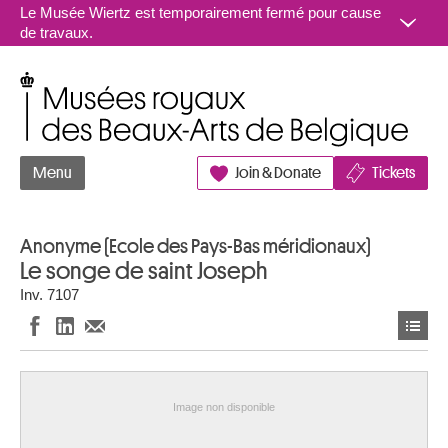
Aller au contenu
Le Musée Wiertz est temporairement fermé pour cause
de travaux.
Musées royaux des Beaux-Arts de Belgique
Menu
Join & Donate
Tickets
Anonyme (Ecole des Pays-Bas méridionaux)
Le songe de saint Joseph
Inv. 7107
Image non disponible