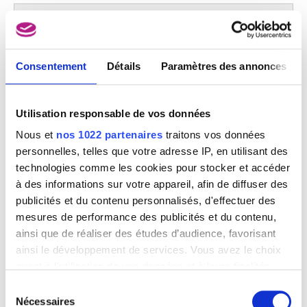
Image non disponible
Consentement
Détails
Paramètres des annonces
Le prince Charles de Lorraine
Anonyme
Utilisation responsable de vos données
Nous et
nos 1022 partenaires
traitons vos données
Image non disponible
personnelles, telles que votre adresse IP, en utilisant des
technologies comme les cookies pour stocker et accéder
Lustre
à des informations sur votre appareil, afin de diffuser des
Anonyme
publicités et du contenu personnalisés, d'effectuer des
mesures de performance des publicités et du contenu,
ainsi que de réaliser des études d’audience, favorisant
ainsi le développement de services. Vous avez le choix
Image non disponible
quant à l'utilisation de vos données et à leurs finalités.
Vous pouvez modifier ou retirer votre consentement à
Sélection
L’Enfance de la Vierge
tout moment en consultant la Déclaration relative aux
Nécessaires
du
Anonyme