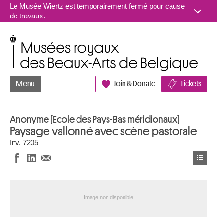
Aller au contenu
Le Musée Wiertz est temporairement fermé pour cause
de travaux.
Musées royaux des Beaux-Arts de Belgique
Menu
Join & Donate
Tickets
Anonyme (Ecole des Pays-Bas méridionaux)
Paysage vallonné avec scène pastorale
Inv. 7205
Image non disponible