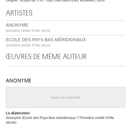
Origine : Acquis de J.-Fr. Thijs, marchand d'art, Bruxelles, 1856
ARTISTES
ANONYME
première moitié XVIIe siècle
ECOLE DES PAYS-BAS MÉRIDIONAUX
première moitié XVIIe siècle
ŒUVRES DE MÊME AUTEUR
ANONYME
Image non disponible
La déploration
Anonyme (Ecole des Pays-Bas méridionaux ? Première moitié XVIIe
siècle)