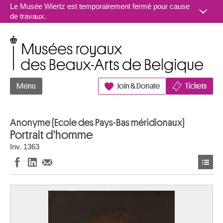
Aller au contenu
Le Musée Wiertz est temporairement fermé pour cause
de travaux.
Musées royaux des Beaux-Arts de Belgique
Menu
Join & Donate
Tickets
Anonyme (Ecole des Pays-Bas méridionaux)
Portrait d'homme
Inv. 1363