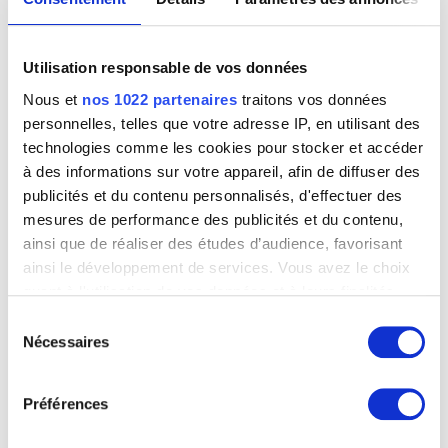
Portrait d'homme
Anonyme (Ecole des Pays-Bas méridionaux)
Utilisation responsable de vos données
Nous et
nos 1022 partenaires
traitons vos données
personnelles, telles que votre adresse IP, en utilisant des
technologies comme les cookies pour stocker et accéder
à des informations sur votre appareil, afin de diffuser des
publicités et du contenu personnalisés, d'effectuer des
mesures de performance des publicités et du contenu,
ainsi que de réaliser des études d’audience, favorisant
ainsi le développement de services. Vous avez le choix
quant à l'utilisation de vos données et à leurs finalités.
Vous pouvez modifier ou retirer votre consentement à
Sélection
tout moment en consultant la Déclaration relative aux
Nécessaires
du
cookies ou en cliquant sur l'icône de confidentialité.
consentement
Préférences
Si vous le permettez, nous aimerions également :
Collecter des informations sur votre localisation