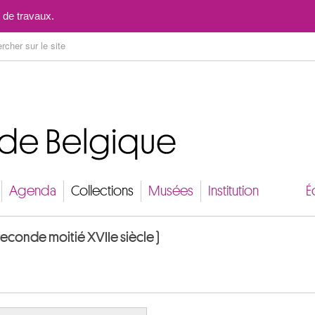
Aller au contenu
 de travaux.
Agenda
Collections
Musées
Institution
É
econde moitié XVIIe siècle )