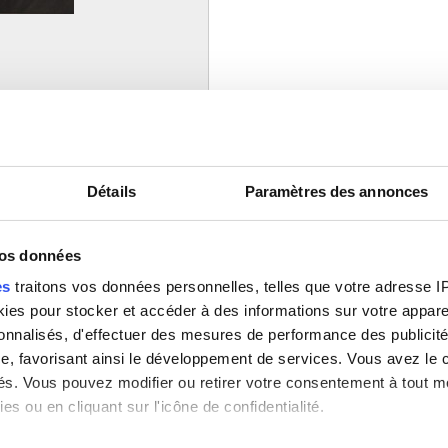
 Atelier de l'imagier
Détails
Paramètres des annonces
vos données
es
traitons vos données personnelles, telles que votre adresse IP,
es pour stocker et accéder à des informations sur votre appareil
sonnalisés, d'effectuer des mesures de performance des publicité
e, favorisant ainsi le développement de services. Vous avez le ch
ités. Vous pouvez modifier ou retirer votre consentement à tout 
es ou en cliquant sur l'icône de confidentialité.