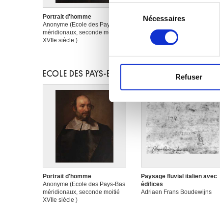
Si vous le permettez, nous a
Sélection
Collecter des informa
Portrait d'homme
Portrait de Philippe
Nécessaires
du
Anonyme (Ecole des Pays-Bas
Emmanuel de Croÿ, comte 
Identifier votre appar
consentement
méridionaux, seconde moitié
Solre 1613-1670
digitales).
XVIIe siècle )
Anonyme (Ecole des Pays-B
Pour en savoir plus sur le tr
méridionaux, seconde moitié
XVIIe siècle )
Détails »
. Vous pouvez modifi
ECOLE DES PAYS-BAS MÉRIDIONAUX
Refuser
Les cookies nous permettent d
sociaux et d'analyser notre t
partenaires de médias sociaux
vous leur avez fournies ou qu'
Portrait d'homme
Paysage fluvial italien avec
Anonyme (Ecole des Pays-Bas
édifices
méridionaux, seconde moitié
Adriaen Frans Boudewijns
XVIIe siècle )