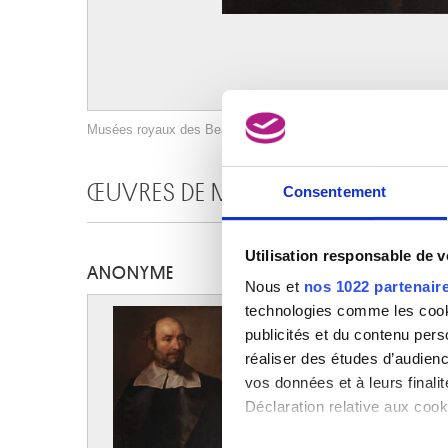
Musées royaux des Beaux-Arts de Belgique, Bruxelles / photo :
ŒUVRES DE MÊME AUTEUR
Consentement
Utilisation responsable de 
ANONYME
Nous et
nos 1022 partenair
technologies comme les cooki
publicités et du contenu per
réaliser des études d’audienc
vos données et à leurs final
Image non disponible
Déclaration relative aux cooki