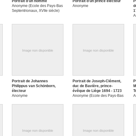
Portrait d'un homme
Portrait d'un prince électeur
P
Anonyme (Ecole des Pays-Bas
Anonyme
d
Septentrionaux, XVIIe siècle)
1
A
Image non disponible
Image non disponible
Portrait de Johannes
Portrait de Joseph-Clément,
P
Philippus van Schönborn,
duc de Bavière, prince-
M
électeur
évêque de Liège 1694 - 1723
T
Anonyme
Anonyme (Ecole des Pays-Bas
A
méridionaux, Liège ?)
Image non disponible
Image non disponible