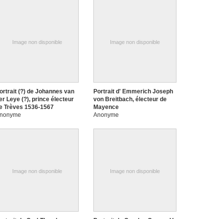
Image non disponible
Image non disponible
ortrait (?) de Johannes van
Portrait d' Emmerich Joseph
er Leye (?), prince électeur
von Breitbach, électeur de
e Trèves 1536-1567
Mayence
nonyme
Anonyme
Image non disponible
Image non disponible