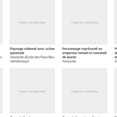
Image non disponible
Image non disponible
Paysage vallonné avec scène
Personnage représenté en
P
pastorale
empereur romain et couronné
d
as
Anonyme (Ecole des Pays-Bas
de laurier
d
méridionaux)
Anonyme
A
Image non disponible
Image non disponible