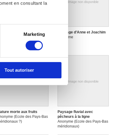
Image non disponible
Image non disponible
moment en consultant la
es à plusieurs mètres près
acrin, empereur romain (un
Marriage d’Anne et Joachim
Marketing
hilosophe)
Anonyme
s spécifiques (empreintes
nonyme
, reportez-vous à la
section «
claration sur les cookies.
Tout autoriser
nnalités relatives aux médias
on de notre site avec nos
Image non disponible
Image non disponible
 d'autres informations que
ature morte aux fruits
Paysage fluvial avec
nonyme (Ecole des Pays-Bas
pêcheurs à la ligne
éridionaux ?)
Anonyme (Ecole des Pays-Bas
méridionaux)