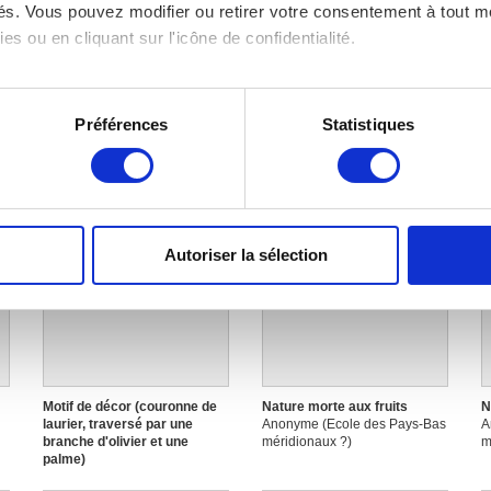
Image non disponible
Image non disponible
ités. Vous pouvez modifier ou retirer votre consentement à tout 
es ou en cliquant sur l'icône de confidentialité.
imerions également :
tions sur votre localisation géographique qui peuvent être précis
L’Enfance de la Vierge
L’hiver
M
Préférences
Statistiques
Anonyme
Anonyme
p
eil en l'analysant activement pour en relever les caractéristique
A
aitement de vos données personnelles et définir vos préférences
er ou retirer votre consentement à tout moment à partir de la dé
Autoriser la sélection
e personnaliser le contenu et les annonces, d'offrir des fonctio
rafic. Nous partageons également des informations sur l'utilisati
Image non disponible
Image non disponible
, de publicité et d'analyse, qui peuvent combiner celles-ci avec
ils ont collectées lors de votre utilisation de leurs services.
Motif de décor (couronne de
Nature morte aux fruits
N
laurier, traversé par une
Anonyme (Ecole des Pays-Bas
A
branche d'olivier et une
méridionaux ?)
m
palme)
Anonyme