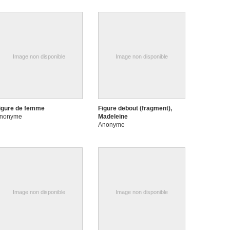
Anonyme
Image non disponible
Image non disponible
igure de femme
Figure debout (fragment),
nonyme
Madeleine
Anonyme
Image non disponible
Image non disponible