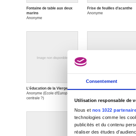
Fontaine de table aux deux
Frise de feuilles d’acanthe
marins
Anonyme
Anonyme
Image non disponible
Image non disponible
Consentement
L'éducation de la Vierge
La profanation des saintes
Anonyme (Ecole d'Europe
hosties
centrale ?)
Anonyme (Ecole des Pays-B
Utilisation responsable de 
méridionaux)
Nous et
nos 1022 partenair
technologies comme les cooki
publicités et du contenu per
réaliser des études d’audienc