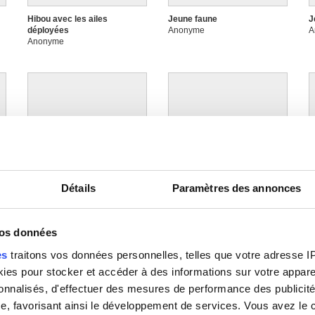
Hibou avec les ailes
Jeune faune
J
déployées
Anonyme
A
Anonyme
Image non disponible
Image non disponible
Détails
Paramètres des annonces
La Victoire
La Visitation
L
Anonyme
Anonyme
A
as
vos données
es
traitons vos données personnelles, telles que votre adresse IP,
es pour stocker et accéder à des informations sur votre appareil
sonnalisés, d'effectuer des mesures de performance des publicité
e, favorisant ainsi le développement de services. Vous avez le ch