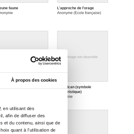
eune faune
L'approche de l'orage
nonyme
Anonyme (Ecole française)
Image non disponible
Image non disponible
À propos des cookies
e Christ
Le pélican (symbole
nonyme
eucharistique)
Anonyme
 en utilisant des
, afin de diffuser des
s et du contenu, ainsi que de
oix quant à l'utilisation de