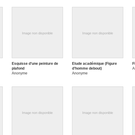
Image non disponible
Image non disponible
Esquisse d’une peinture de
Etude académique (Figure
F
plafond
d’homme debout)
A
Anonyme
Anonyme
Image non disponible
Image non disponible