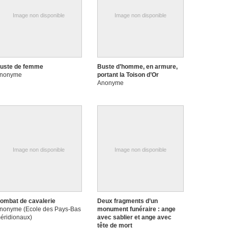
Image non disponible
Image non disponible
uste de femme
Buste d’homme, en armure,
nonyme
portant la Toison d’Or
Anonyme
Image non disponible
Image non disponible
ombat de cavalerie
Deux fragments d’un
nonyme (Ecole des Pays-Bas
monument funéraire : ange
éridionaux)
avec sablier et ange avec
tête de mort