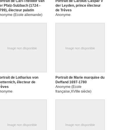
ortrait de Carl-Theodor van
Portrait de Carolus Caspar V
er Pfalz-Sulzbach (1724 -
der Leyden, prince électeur
799), électeur palatin
de Trèves
nonyme (Ecole allemande)
Anonyme
Image non disponible
Image non disponible
ortrait de Lotharius von
Portrait de Marie marquise du
etternich, électeur de
Deffand 1697-1780
rèves
Anonyme (Ecole
nonyme
française,XVIIIe siècle)
Image non disponible
Image non disponible