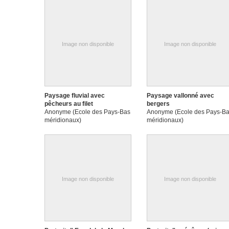
Image non disponible
Image non disponible
Paysage fluvial avec
Paysage vallonné avec
pêcheurs au filet
bergers
Anonyme (Ecole des Pays-Bas
Anonyme (Ecole des Pays-B
méridionaux)
méridionaux)
Image non disponible
Image non disponible