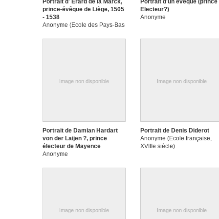
Portrait d' Erard de la Marck,
Portrait d'un évêque (prince
prince-évêque de Liège, 1505
Electeur?)
- 1538
Anonyme
Anonyme (Ecole des Pays-Bas
méridionaux, Liège ?)
Image non disponible
Image non disponible
Portrait de Damian Hardart
Portrait de Denis Diderot
von der Laijen ?, prince
Anonyme (Ecole française,
électeur de Mayence
XVIIIe siècle)
Anonyme
Image non disponible
Image non disponible