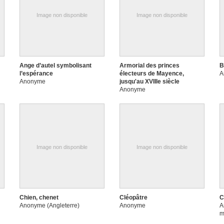
Image non disponible
Image non disponible
Ange d’autel symbolisant
Armorial des princes
B
l’espérance
électeurs de Mayence,
A
Anonyme
jusqu'au XVIIIe siècle
Anonyme
Image non disponible
Image non disponible
Chien, chenet
Cléopâtre
C
Anonyme (Angleterre)
Anonyme
A
m