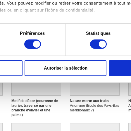
ités. Vous pouvez modifier ou retirer votre consentement à tout 
es ou en cliquant sur l'icône de confidentialité.
imerions également :
L’Enfance de la Vierge
L’hiver
M
Anonyme
Anonyme
p
tions sur votre localisation géographique qui peuvent être précis
Préférences
Statistiques
A
eil en l'analysant activement pour en relever les caractéristique
aitement de vos données personnelles et définir vos préférences
er ou retirer votre consentement à tout moment à partir de la dé
Autoriser la sélection
e personnaliser le contenu et les annonces, d'offrir des fonctio
Image non disponible
Image non disponible
rafic. Nous partageons également des informations sur l'utilisati
, de publicité et d'analyse, qui peuvent combiner celles-ci avec
ils ont collectées lors de votre utilisation de leurs services.
Motif de décor (couronne de
Nature morte aux fruits
N
laurier, traversé par une
Anonyme (Ecole des Pays-Bas
A
branche d'olivier et une
méridionaux ?)
m
palme)
Anonyme