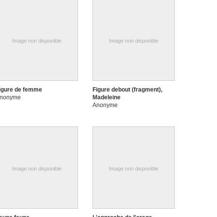
Image non disponible
Image non disponible
igure de femme
Figure debout (fragment),
nonyme
Madeleine
Anonyme
Image non disponible
Image non disponible