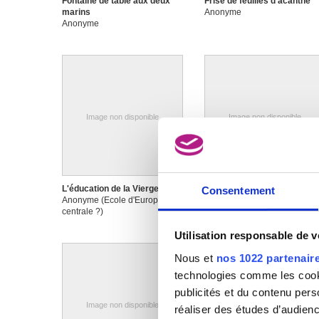
Fontaine de table aux deux
Frise de feuilles d’acanthe
marins
Anonyme
Anonyme
Image non disponible
Image non disponible
L'éducation de la Vierge
La profanation des saintes
Consentement
Anonyme (Ecole d'Europe
hosties
centrale ?)
Anonyme (Ecole des Pays-B
méridionaux)
Utilisation responsable de 
Nous et
nos 1022 partenair
technologies comme les cooki
publicités et du contenu per
Image non disponible
Image non disponible
réaliser des études d’audienc