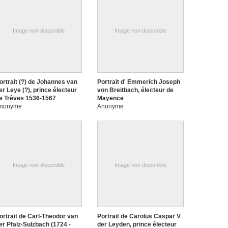
Image non disponible
Image non disponible
ortrait (?) de Johannes van
Portrait d' Emmerich Joseph
er Leye (?), prince électeur
von Breitbach, électeur de
e Trèves 1536-1567
Mayence
nonyme
Anonyme
Image non disponible
Image non disponible
ortrait de Carl-Theodor van
Portrait de Carolus Caspar V
er Pfalz-Sulzbach (1724 -
der Leyden, prince électeur