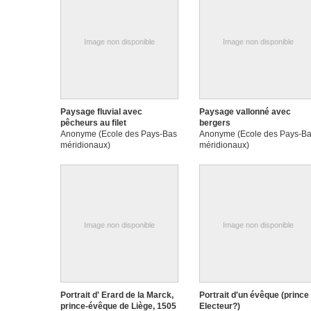
Image non disponible
Image non disponible
Paysage fluvial avec
Paysage vallonné avec
pêcheurs au filet
bergers
Anonyme (Ecole des Pays-Bas
Anonyme (Ecole des Pays-B
méridionaux)
méridionaux)
Image non disponible
Image non disponible
Portrait d' Erard de la Marck,
Portrait d'un évêque (prince
prince-évêque de Liège, 1505
Electeur?)