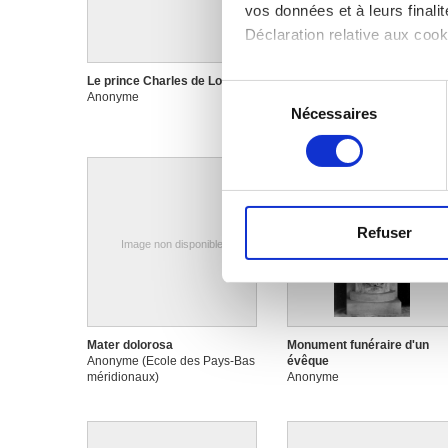
vos données et à leurs final
Déclaration relative aux cooki
Si vous le permettez, nous a
Le prince Charles de Lorraine
Lustre
Sélection
Anonyme
Anonyme
Collecter des informa
Nécessaires
du
Identifier votre appar
consentement
digitales).
Pour en savoir plus sur le tr
Détails »
. Vous pouvez modifi
Refuser
Les cookies nous permettent d
Image non disponible
sociaux et d'analyser notre t
partenaires de médias sociaux
vous leur avez fournies ou qu'
Mater dolorosa
Monument funéraire d'un
Anonyme (Ecole des Pays-Bas
évêque
méridionaux)
Anonyme