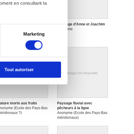
moment en consultant la
acrin, empereur romain (un
Marriage d’Anne et Joachim
hilosophe)
Anonyme
es à plusieurs mètres près
Marketing
nonyme
s spécifiques (empreintes
, reportez-vous à la
section «
claration sur les cookies.
Tout autoriser
nnalités relatives aux médias
Image non disponible
Image non disponible
on de notre site avec nos
 d'autres informations que
ature morte aux fruits
Paysage fluvial avec
nonyme (Ecole des Pays-Bas
pêcheurs à la ligne
éridionaux ?)
Anonyme (Ecole des Pays-Bas
méridionaux)