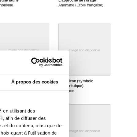
eune faune
L'approche de l'orage
nonyme
Anonyme (Ecole française)
Image non disponible
Image non disponible
e Christ
Le pélican (symbole
À propos des cookies
nonyme
eucharistique)
Anonyme
 en utilisant des
, afin de diffuser des
s et du contenu, ainsi que de
Image non disponible
Image non disponible
oix quant à l'utilisation de