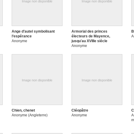
Image non disponible
Image non disponible
Ange d’autel symbolisant
Armorial des princes
B
l’espérance
électeurs de Mayence,
A
Anonyme
jusqu'au XVIIIe siècle
Anonyme
Image non disponible
Image non disponible
Chien, chenet
Cléopâtre
C
Anonyme (Angleterre)
Anonyme
A
m