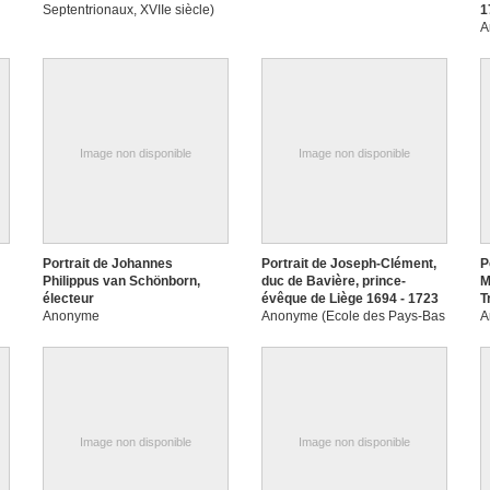
Septentrionaux, XVIIe siècle)
1
A
Image non disponible
Image non disponible
Portrait de Johannes
Portrait de Joseph-Clément,
P
Philippus van Schönborn,
duc de Bavière, prince-
M
électeur
évêque de Liège 1694 - 1723
T
Anonyme
Anonyme (Ecole des Pays-Bas
A
méridionaux, Liège ?)
Image non disponible
Image non disponible