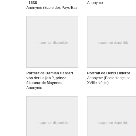
- 1538
Anonyme
Anonyme (Ecole des Pays-Bas
méridionaux, Liège ?)
Image non disponible
Image non disponible
Portrait de Damian Hardart
Portrait de Denis Diderot
von der Laijen ?, prince
Anonyme (Ecole française,
électeur de Mayence
XVIIIe siècle)
Anonyme
Image non disponible
Image non disponible