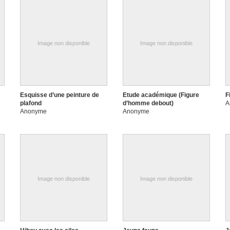
Image non disponible
Image non disponible
Esquisse d’une peinture de
Etude académique (Figure
F
plafond
d’homme debout)
A
Anonyme
Anonyme
Image non disponible
Image non disponible