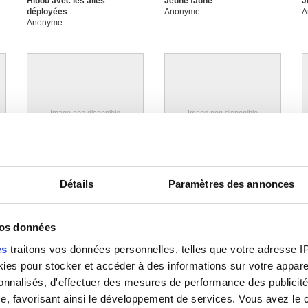
Hibou avec les ailes
Jeune faune
J
déployées
Anonyme
A
Anonyme
Image non disponible
Image non disponible
La Victoire
La Visitation
L
Détails
Paramètres des annonces
Anonyme
Anonyme
A
as
vos données
es
traitons vos données personnelles, telles que votre adresse IP,
es pour stocker et accéder à des informations sur votre appareil
sonnalisés, d'effectuer des mesures de performance des publicité
Image non disponible
Image non disponible
e, favorisant ainsi le développement de services. Vous avez le ch