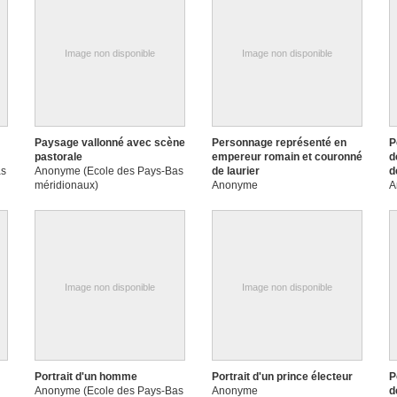
Image non disponible
Image non disponible
Paysage vallonné avec scène
Personnage représenté en
P
pastorale
empereur romain et couronné
d
as
Anonyme (Ecole des Pays-Bas
de laurier
d
méridionaux)
Anonyme
A
Image non disponible
Image non disponible
Portrait d'un homme
Portrait d'un prince électeur
P
Anonyme (Ecole des Pays-Bas
Anonyme
d