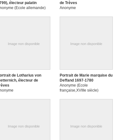
799), électeur palatin
de Trèves
nonyme (Ecole allemande)
Anonyme
Image non disponible
Image non disponible
ortrait de Lotharius von
Portrait de Marie marquise du
etternich, électeur de
Deffand 1697-1780
rèves
Anonyme (Ecole
nonyme
française,XVIIIe siècle)
Image non disponible
Image non disponible