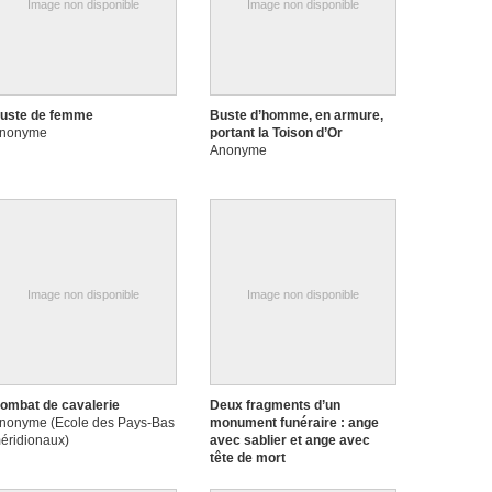
Image non disponible
Image non disponible
uste de femme
Buste d’homme, en armure,
nonyme
portant la Toison d’Or
Anonyme
Image non disponible
Image non disponible
ombat de cavalerie
Deux fragments d’un
nonyme (Ecole des Pays-Bas
monument funéraire : ange
éridionaux)
avec sablier et ange avec
tête de mort
Anonyme