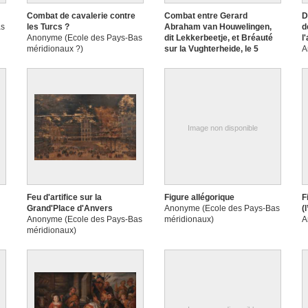
Combat de cavalerie contre
Combat entre Gerard
D
as
les Turcs ?
Abraham van Houwelingen,
d
Anonyme (Ecole des Pays-Bas
dit Lekkerbeetje, et Bréauté
l
méridionaux ?)
sur la Vughterheide, le 5
A
février 1600
Anonyme (Ecole des Pays-Bas
méridionaux)
Image non disponible
Feu d'artifice sur la
Figure allégorique
F
Grand'Place d'Anvers
Anonyme (Ecole des Pays-Bas
(
Anonyme (Ecole des Pays-Bas
méridionaux)
A
méridionaux)