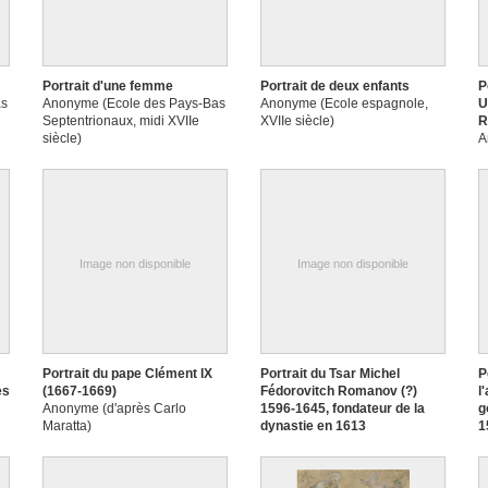
Portrait d'une femme
Portrait de deux enfants
P
as
Anonyme (Ecole des Pays-Bas
Anonyme (Ecole espagnole,
U
Septentrionaux, midi XVIIe
XVIIe siècle)
R
siècle)
A
l
H
Image non disponible
Image non disponible
Portrait du pape Clément IX
Portrait du Tsar Michel
P
es
(1667-1669)
Fédorovitch Romanov (?)
l
Anonyme (d'après Carlo
1596-1645, fondateur de la
g
Maratta)
dynastie en 1613
1
Anonyme (Ecole russe)
A
as
m
)