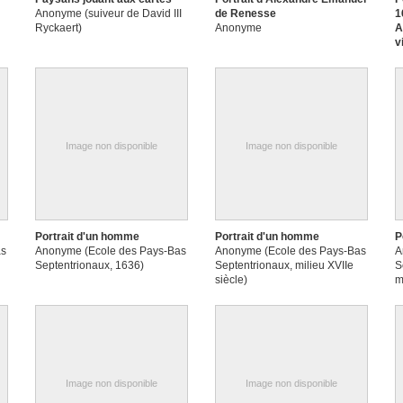
Anonyme (suiveur de David III
de Renesse
1
Ryckaert)
Anonyme
A
v
A
m
Image non disponible
Image non disponible
Portrait d'un homme
Portrait d'un homme
P
as
Anonyme (Ecole des Pays-Bas
Anonyme (Ecole des Pays-Bas
A
Septentrionaux, 1636)
Septentrionaux, milieu XVIIe
S
siècle)
m
Image non disponible
Image non disponible