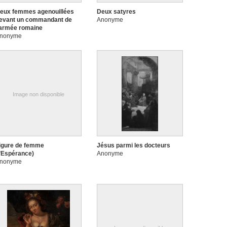
eux femmes agenouillées
Deux satyres
evant un commandant de
Anonyme
'armée romaine
nonyme
Image non disponible
igure de femme
Jésus parmi les docteurs
l’Espérance)
Anonyme
nonyme