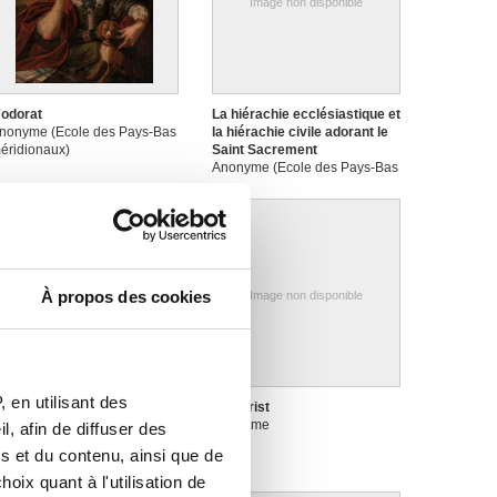
Image non disponible
'odorat
La hiérachie ecclésiastique et
nonyme (Ecole des Pays-Bas
la hiérachie civile adorant le
éridionaux)
Saint Sacrement
Anonyme (Ecole des Pays-Bas
méridionaux)
À propos des cookies
Image non disponible
 en utilisant des
e buveur
Le Christ
nonyme (Ecole des Pays-Bas
Anonyme
, afin de diffuser des
éridionaux)
s et du contenu, ainsi que de
oix quant à l'utilisation de