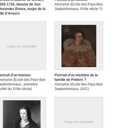
660-1726, épouse de Jan-
Anonyme (Ecole des Pays-Bas
lexander Roose, major de la
Septentrionaux, XVIIe siècle ?)
ille d'Anvers
nonyme (Ecole des Pays-Bas
éridionaux)
Image non disponible
ortrait d'un homme
Portrait d'un membre de la
nonyme (Ecole des Pays-Bas
famille de Pottere ?
eptentrionaux , première
Anonyme (Ecole des Pays-Bas
oitié du XVIIe siècle)
Septentrionaux, 1631)
Image non disponible