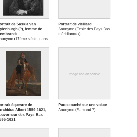
ortrait de Saskia van
Portrait de vieillard
ylenburgh (?), femme de
Anonyme (Ecole des Pays-Bas
embrandt
méridionaux)
nonyme (17ème siècle, dans
e style de Rembrandt
armensz. van Rijn)
Image non disponible
ortrait équestre de
Putto couché sur une volute
'archiduc Albert 1559-1621,
Anonyme (Flamand ?)
ouverneur des Pays-Bas
595-1621
nonyme (Ecole des Pays-Bas
éridionaux)