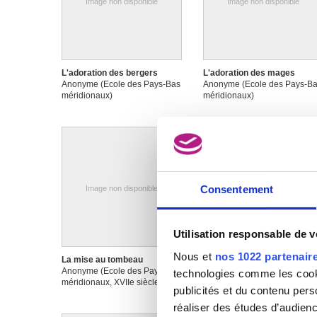
Image non disponible
Image non disponible
L'adoration des bergers
L'adoration des mages
Anonyme (Ecole des Pays-Bas
Anonyme (Ecole des Pays-B
méridionaux)
méridionaux)
Consentement
Image non disponible
Utilisation responsable de 
Nous et
nos 1022 partenair
La mise au tombeau
La sainte Vierge comme
Anonyme (Ecole des Pays-Bas
femme de l'Apocalypse
technologies comme les cooki
méridionaux, XVIIe siècle)
Anonyme
publicités et du contenu per
réaliser des études d’audienc