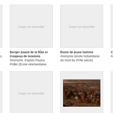
Image non disponible
Image non disponible
t
Berger jouant de la flûte et
Buste de jeune homme
C
as
troupeau de moutons
Anonyme (école hollandaise
A
Anonyme, d'après Paulus
du nord du XVIIe siècle)
Potter (Ecole néerlandaise
septentrionale)
Image non disponible