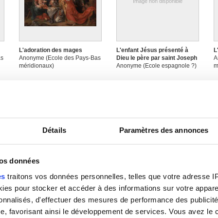
Image non disponible
L'adoration des mages
L'enfant Jésus présenté à
L
as
Anonyme (Ecole des Pays-Bas
Dieu le père par saint Joseph
A
méridionaux)
Anonyme (Ecole espagnole ?)
m
Détails
Paramètres des annonces
Image non disponible
Image non disponible
vos données
es
traitons vos données personnelles, telles que votre adresse IP,
La Vierge et l'Enfant entourés
Le bon pasteur
L
d'angelots et de guirlandes de
Anonyme
A
es pour stocker et accéder à des informations sur votre appareil
fruits
m
sonnalisés, d'effectuer des mesures de performance des publicité
Anonyme (Ecole des Pays-Bas
méridionaux seconde moitié
e, favorisant ainsi le développement de services. Vous avez le ch
XVIIe siècle), guirlandes de