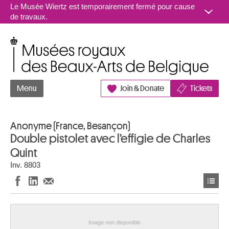
Aller au contenu
Le Musée Wiertz est temporairement fermé pour cause
de travaux.
Musées royaux des Beaux-Arts de Belgique
Menu
Join & Donate
Tickets
Anonyme (France, Besançon)
Double pistolet avec l’effigie de Charles
Quint
Inv. 8803
Image non disponible