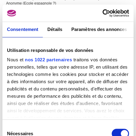
Anonyme (Ecole espagnole ?)
Consentement
Détails
Paramètres des annonces
Utilisation responsable de vos données
Nous et
nos 1022 partenaires
traitons vos données
personnelles, telles que votre adresse IP, en utilisant des
technologies comme les cookies pour stocker et accéder
à des informations sur votre appareil, afin de diffuser des
publicités et du contenu personnalisés, d'effectuer des
mesures de performance des publicités et du contenu,
ainsi que de réaliser des études d’audience, favorisant
ainsi le développement de services. Vous avez le choix
quant à l'utilisation de vos données et à leurs finalités.
Vous pouvez modifier ou retirer votre consentement à
Sélection
tout moment en consultant la Déclaration relative aux
Nécessaires
du