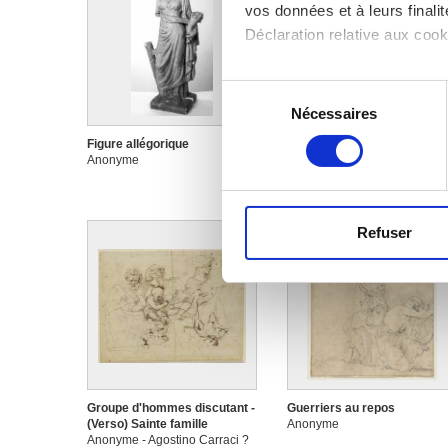
vos données et à leurs final
Déclaration relative aux cooki
Si vous le permettez, nous a
Sélection
Collecter des informa
Nécessaires
du
Identifier votre appar
consentement
Figure allégorique
Figure allégorique tenant
digitales).
Anonyme
deux couronnes
Pour en savoir plus sur le tr
Anonyme
Détails »
. Vous pouvez modifi
Refuser
Les cookies nous permettent d
sociaux et d'analyser notre t
partenaires de médias sociaux
vous leur avez fournies ou qu'
Groupe d'hommes discutant -
Guerriers au repos
(Verso) Sainte famille
Anonyme
Anonyme - Agostino Carraci ?