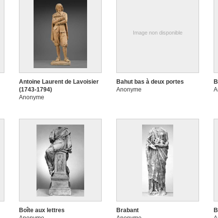
Image non disponible
Antoine Laurent de Lavoisier
Bahut bas à deux portes
B
(1743-1794)
Anonyme
A
Anonyme
Boîte aux lettres
Brabant
B