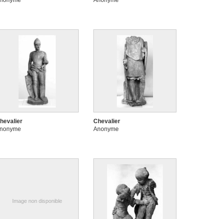
nonyme
Anonyme
hevalier
Chevalier
nonyme
Anonyme
Image non disponible