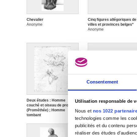
Chevalier
Cinq figures allégoriques de
Anonyme
villes et provinces belges*
Anonyme
Image non disponible
Consentement
Deux études : Homme
Enfant
Utilisation responsable de 
couché et oiseau de proie
Anonyme
(Prométhée) ; Homme
Nous et
nos 1022 partenair
tombant
technologies comme les cooki
Anonyme
publicités et du contenu per
réaliser des études d’audienc