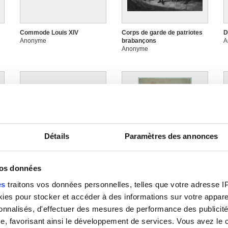
Commode Louis XIV
Corps de garde de patriotes
D
Anonyme
brabançons
A
Anonyme
Image non disponible
Détails
Paramètres des annonces
Enfant
Etude de mains
F
vos données
Anonyme
Anonyme
A
es
traitons vos données personnelles, telles que votre adresse IP,
es pour stocker et accéder à des informations sur votre appareil
sonnalisés, d'effectuer des mesures de performance des publicité
e, favorisant ainsi le développement de services. Vous avez le ch