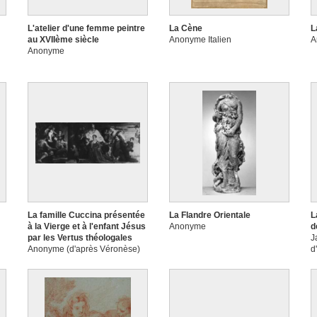
L'atelier d'une femme peintre
La Cène
L
au XVIIème siècle
Anonyme Italien
A
Anonyme
La famille Cuccina présentée
La Flandre Orientale
L
à la Vierge et à l'enfant Jésus
Anonyme
d
par les Vertus théologales
J
Anonyme (d'après Véronèse)
d