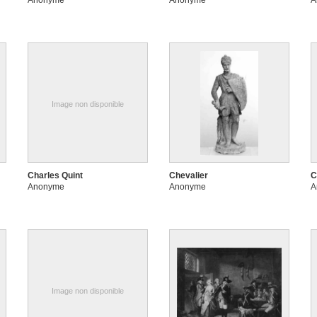
Anonyme
Anonyme
A
Image non disponible
Charles Quint
Chevalier
C
Anonyme
Anonyme
A
Image non disponible