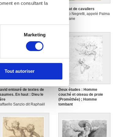
moment en consultant la
ombat de cavalerie
Combat de cavaliers
acques Courtois, appelé
Jacopo Negretti, appelé Palma
iacomo Cortese il
il Giovane
orgognone ou Giacomo
orgognone delle Battaglie
es à plusieurs mètres près
Marketing
s spécifiques (empreintes
, reportez-vous à la
section «
claration sur les cookies.
Tout autoriser
nnalités relatives aux médias
on de notre site avec nos
 d'autres informations que
avid entouré de textes de
Deux études : Homme
saumes. En haut : Dieu le
couché et oiseau de proie
ère
(Prométhée) ; Homme
affaello Sanzio dit Raphaël
tombant
école de)
Anonyme