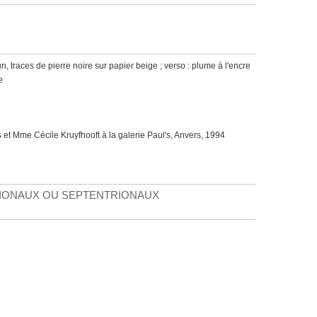
n, traces de pierre noire sur papier beige ; verso : plume à l'encre
e
s et Mme Cécile Kruyfhooft à la galerie Paul's, Anvers, 1994
IONAUX OU SEPTENTRIONAUX