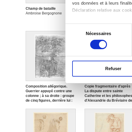
vos données et à leurs final
Champ de bataille
Château et feux d'artifice à
Déclaration relative aux cooki
Ambroise Bergognone
Tamise ; (verso) esquisse
d'une construction en bois
Remigio Cantagallina
Si vous le permettez, nous a
Sélection
Collecter des informa
Nécessaires
du
Identifier votre appar
consentement
digitales).
Pour en savoir plus sur le tr
Détails »
. Vous pouvez modifi
Refuser
Les cookies nous permettent d
sociaux et d'analyser notre t
partenaires de médias sociaux
Composition allégorique.
Copie fragmentaire d'après
Guerrier appuyé contre une
La dispute entre sainte
vous leur avez fournies ou qu'
colonne ; à sa droite : groupe
Catherine et les philosophe
de cinq figures, derrière lui :
d'Alexandrie du Bréviaire d
saint Georges qui a tué le
Grimani
dragon et ; dans le ciel : la
Federico Zuccari
Vierge entourée d'anges
Anonyme