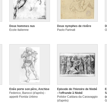
Deux hommes nus
Deux nymphes de rivière
D
Ecole italienne
Paolo Farinati
O
Enée porte son père, Anchise
Episode de l'histoire de Niobé
E
Federico, Barocci (d'après) -
: l'offrande à Niobé
S
appelé Fiorida Urbino
Polidor Caldara da Caravaggio
(
(d'après)
G