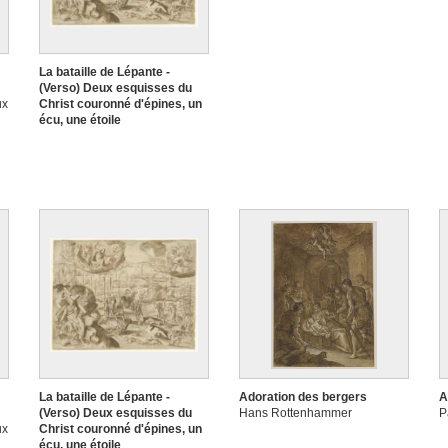
La bataille de Lépante -
(Verso) Deux esquisses du
ux
Christ couronné d'épines, un
écu, une étoile
Anonyme Pays-Bas
méridionaux ou
septentrionaux, vers 1580
La bataille de Lépante -
Adoration des bergers
A
(Verso) Deux esquisses du
Hans Rottenhammer
P
ux
Christ couronné d'épines, un
écu, une étoile