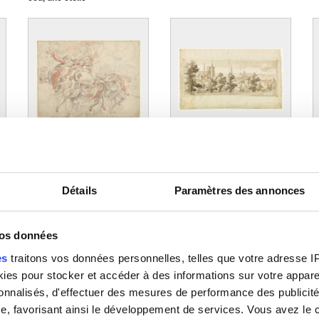
Anonyme Pays-Bas
méridionaux ou
septentrionaux, vers 1580
se
Assomption de la Vierge
Bruxelles vu du nord-est et
B
Federico Zuccari
l'église Sainte-Gudule à
G
gauche
R
Remigio Cantagallina
Détails
Paramètres des annonces
vos données
es
traitons vos données personnelles, telles que votre adresse IP,
es pour stocker et accéder à des informations sur votre appareil
sonnalisés, d'effectuer des mesures de performance des publicité
e, favorisant ainsi le développement de services. Vous avez le ch