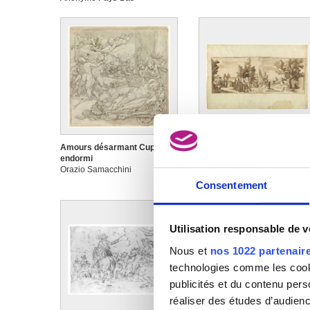
méridionaux ou septentrionaux
Amours désarmant Cupidon
Anderlecht - (Verso) Esquis
endormi
d'un arbre
Orazio Samacchini
Remigio Cantagallina
Consentement
Utilisation responsable de 
Nous et
nos 1022 partenair
technologies comme les cooki
publicités et du contenu per
réaliser des études d’audienc