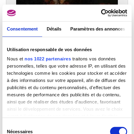
Consentement
Détails
Paramètres des annonces
Utilisation responsable de vos données
Nous et
nos 1022 partenaires
traitons vos données
personnelles, telles que votre adresse IP, en utilisant des
technologies comme les cookies pour stocker et accéder
à des informations sur votre appareil, afin de diffuser des
publicités et du contenu personnalisés, d'effectuer des
mesures de performance des publicités et du contenu,
ainsi que de réaliser des études d’audience, favorisant
ainsi le développement de services. Vous avez le choix
quant à l'utilisation de vos données et à leurs finalités.
L'odorat
Vous pouvez modifier ou retirer votre consentement à
Sélection
Anonyme (Ecole des Pays-Bas méridionaux)
tout moment en consultant la Déclaration relative aux
Nécessaires
du