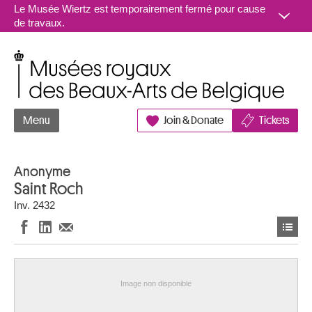
Aller au contenu
Le Musée Wiertz est temporairement fermé pour cause
de travaux.
Musées royaux des Beaux-Arts de Belgique
Menu
Join & Donate
Tickets
Anonyme
Saint Roch
Inv. 2432
Image non disponible