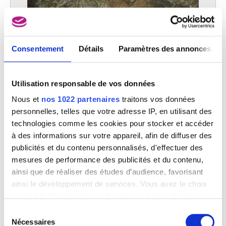
De botteressen
Antoine Wiertz
Consentement
Détails
Paramètres des annonces
Utilisation responsable de vos données
Nous et
nos 1022 partenaires
traitons vos données
personnelles, telles que votre adresse IP, en utilisant des
technologies comme les cookies pour stocker et accéder
à des informations sur votre appareil, afin de diffuser des
publicités et du contenu personnalisés, d'effectuer des
mesures de performance des publicités et du contenu,
ainsi que de réaliser des études d’audience, favorisant
ainsi le développement de services. Vous avez le choix
quant à l'utilisation de vos données et à leurs finalités.
Vous pouvez modifier ou retirer votre consentement à
Sélection
De la chair à canon
tout moment en consultant la Déclaration relative aux
Nécessaires
du