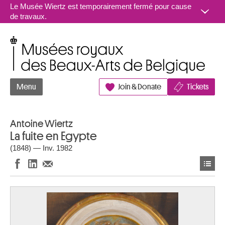
Aller au contenu
Le Musée Wiertz est temporairement fermé pour cause
de travaux.
Musées royaux des Beaux-Arts de Belgique
Menu
Join & Donate
Tickets
Antoine Wiertz
La fuite en Egypte
(1848) — Inv. 1982