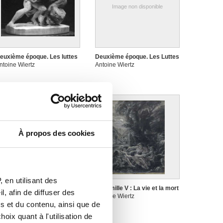
Image non disponible
euxième époque. Les luttes
Deuxième époque. Les Luttes
ntoine Wiertz
Antoine Wiertz
À propos des cookies
 en utilisant des
n famille IV : La grande
En famille V : La vie et la mort
, afin de diffuser des
amille
Antoine Wiertz
s et du contenu, ainsi que de
ntoine Wiertz
oix quant à l'utilisation de