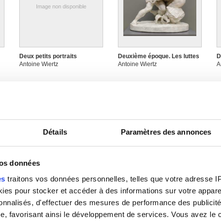
Image non disponible
Deux petits portraits
Deuxième époque. Les luttes
D
Antoine Wiertz
Antoine Wiertz
A
Détails
Paramètres des annonces
vos données
es
traitons vos données personnelles, telles que votre adresse IP,
En famille II : Les amours
En famille III : L'enfant
E
es pour stocker et accéder à des informations sur votre appareil
Antoine Wiertz
Antoine Wiertz
f
sonnalisés, d'effectuer des mesures de performance des publicité
A
e, favorisant ainsi le développement de services. Vous avez le ch