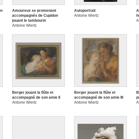
on
Amoureux se promenant
Autoportrait
A
accompagnés de Cupidon
Antoine Wiertz
h
jouant le tambourin
A
Antoine Wiertz
Berger jouant la flûte et
Berger jouant la flûte et
B
accompagné de son amie II
accompagné de son amie III
p
Antoine Wiertz
Antoine Wiertz
A