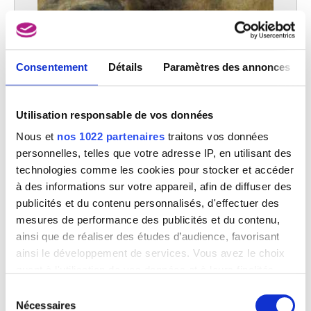
Junon allaitant Hercule
Peter Paul Rubens
Consentement
Détails
Paramètres des annonces
Utilisation responsable de vos données
Nous et
nos 1022 partenaires
traitons vos données
personnelles, telles que votre adresse IP, en utilisant des
technologies comme les cookies pour stocker et accéder
à des informations sur votre appareil, afin de diffuser des
publicités et du contenu personnalisés, d'effectuer des
mesures de performance des publicités et du contenu,
ainsi que de réaliser des études d’audience, favorisant
ainsi le développement de services. Vous avez le choix
quant à l'utilisation de vos données et à leurs finalités.
Vous pouvez modifier ou retirer votre consentement à
Jupiter et Sémélé
Sélection
Peter Paul Rubens
tout moment en consultant la Déclaration relative aux
Nécessaires
du