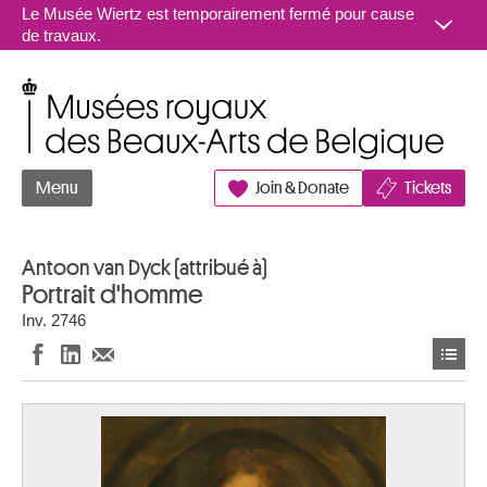
Aller au contenu
Le Musée Wiertz est temporairement fermé pour cause
de travaux.
Musées royaux des Beaux-Arts de Belgique
Menu
Join & Donate
Tickets
Antoon van Dyck (attribué à)
Portrait d'homme
Inv. 2746