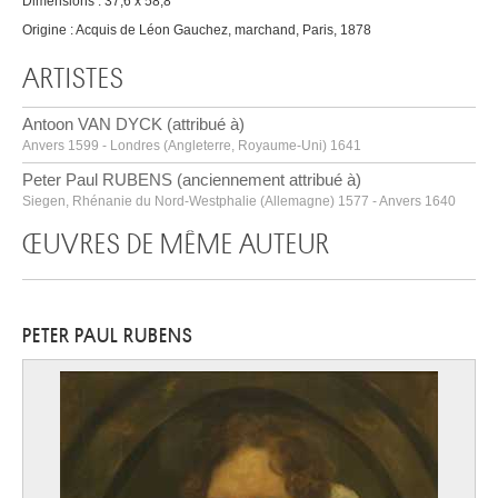
Dimensions : 37,6 x 58,8
Origine : Acquis de Léon Gauchez, marchand, Paris, 1878
ARTISTES
Antoon VAN DYCK (attribué à)
Anvers 1599 - Londres (Angleterre, Royaume-Uni) 1641
Peter Paul RUBENS (anciennement attribué à)
Siegen, Rhénanie du Nord-Westphalie (Allemagne) 1577 - Anvers 1640
ŒUVRES DE MÊME AUTEUR
PETER PAUL RUBENS