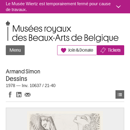
Aller au contenu
Le Musée Wiertz est temporairement fermé pour cause
de travaux.
Musées royaux des Beaux-Arts de Belgique
Menu
Join & Donate
Tickets
Armand Simon
Dessins
1978 — Inv. 10637 / 21-40