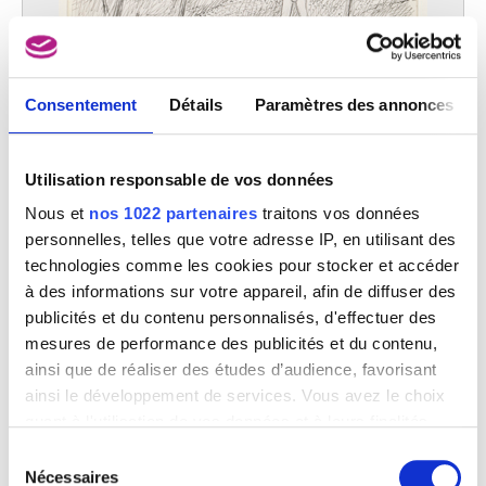
Consentement
Détails
Paramètres des annonces
Utilisation responsable de vos données
Nous et
nos 1022 partenaires
traitons vos données
personnelles, telles que votre adresse IP, en utilisant des
technologies comme les cookies pour stocker et accéder
à des informations sur votre appareil, afin de diffuser des
publicités et du contenu personnalisés, d'effectuer des
mesures de performance des publicités et du contenu,
ainsi que de réaliser des études d’audience, favorisant
ainsi le développement de services. Vous avez le choix
quant à l'utilisation de vos données et à leurs finalités.
Vous pouvez modifier ou retirer votre consentement à
Sélection
tout moment en consultant la Déclaration relative aux
Nécessaires
du