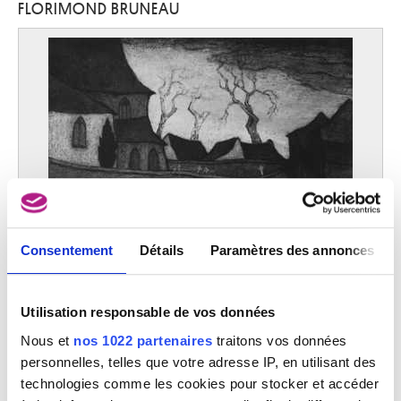
FLORIMOND BRUNEAU
Lovendegem 1904 - Gand 1980
Baertling Olle
Halmstad (Suède) 1911 - Stockholm (Suède) 1981
Baertsoen Albert
Gand 1866 - 1922
Baes Firmin
Saint-Josse-ten-Noode / Bruxelles 1874 - Bruxelles 1943
Baes Henri
Bruxelles 1850 - 1920
Baes Rachel
Ixelles / Bruxelles 1912 - Bruges 1983
Consentement
Détails
Paramètres des annonces
Bage Jacques
Liège 1942
L'église du village
Bagelaar Ernst Willem Jan
Utilisation responsable de vos données
Florimond Bruneau
Eindhoven (Pays-Bas) 1775 - Son (Pays-Bas) 1837
Nous et
nos 1022 partenaires
traitons vos données
Baglione Giovanni
personnelles, telles que votre adresse IP, en utilisant des
Rome (Italie) ca. 1566 - 1643
technologies comme les cookies pour stocker et accéder
Bailleux Cesar