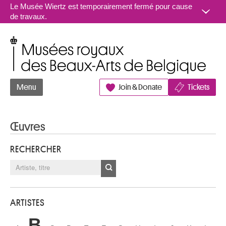
Aller au contenu
Le Musée Wiertz est temporairement fermé pour cause
de travaux.
Musées royaux des Beaux-Arts de Belgique
Menu
Join & Donate
Tickets
Œuvres
RECHERCHER
ARTISTES
B