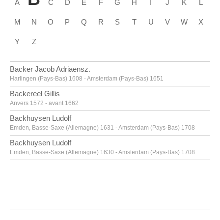
A
C
D
E
F
G
H
I
J
K
L
M
N
O
P
Q
R
S
T
U
V
W
X
Y
Z
Backer Jacob Adriaensz.
Harlingen (Pays-Bas) 1608 - Amsterdam (Pays-Bas) 1651
Backereel Gillis
Anvers 1572 - avant 1662
Backhuysen Ludolf
Emden, Basse-Saxe (Allemagne) 1631 - Amsterdam (Pays-Bas) 1708
Backhuysen Ludolf
Emden, Basse-Saxe (Allemagne) 1630 - Amsterdam (Pays-Bas) 1708
Bacon Francis
Dublin (Irlande) 1909 - Madrid (Espagne) 1992
Baegert Derick
Wesel, Rhénanie du Nord-Westphalie (Allemagne) vers 1440 - après 1502
Baele Alfons