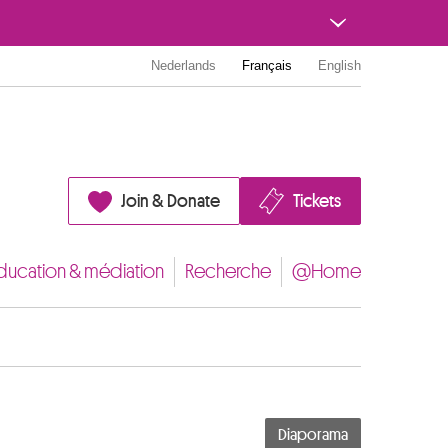
Nederlands
Français
English
Join & Donate
Tickets
ducation & médiation
Recherche
@Home
Diaporama