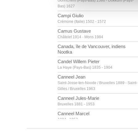
Gorinchem (Pays-Bas) 1586 - Dokkum (Pays-
vous leur avez fournies ou qu'
Bas) 1627
Campi Giulio
Crémone (Italie) 1502 - 1572
Camus Gustave
Châtelet 1914 - Mons 1984
Canada, île de Vancouver, indiens
Nootka
Candel Willem Pieter
La Haye (Pays-Bas) 1835 - 1904
Canneel Jean
Saint-Josse-ten-Noode / Bruxelles 1889 - Saint-
Gilles / Bruxelles 1963
Canneel Jules-Marie
Bruxelles 1881 - 1953
Canneel Marcel
1894 - 1953
Canneel Théodore-Joseph
Gand 1817 - 1892