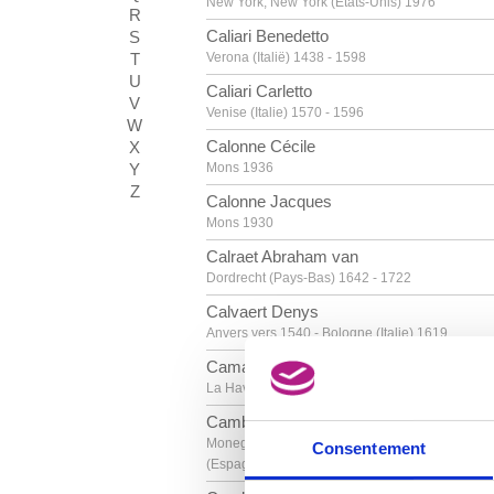
New York, New York (Etats-Unis) 1976
R
Caliari Benedetto
S
T
Verona (Italië) 1438 - 1598
U
Caliari Carletto
V
Venise (Italie) 1570 - 1596
W
Calonne Cécile
X
Y
Mons 1936
Z
Calonne Jacques
Mons 1930
Calraet Abraham van
Dordrecht (Pays-Bas) 1642 - 1722
Calvaert Denys
Anvers vers 1540 - Bologne (Italie) 1619
Camacho Jorge
La Havane (Cuba) 1934
Cambiaso Luca
Moneglia / Gênes (Italie) 1527 - Madrid
Consentement
(Espagne) 1585