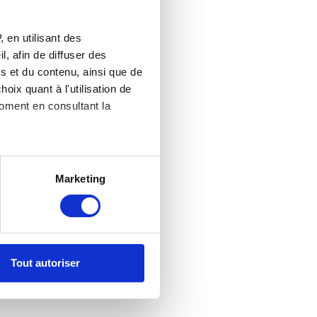
 en utilisant des
, afin de diffuser des
s et du contenu, ainsi que de
oix quant à l'utilisation de
moment en consultant la
es à plusieurs mètres près
Marketing
s spécifiques (empreintes
, reportez-vous à la
section «
claration sur les cookies.
Tout autoriser
nnalités relatives aux médias
on de notre site avec nos
 d'autres informations que