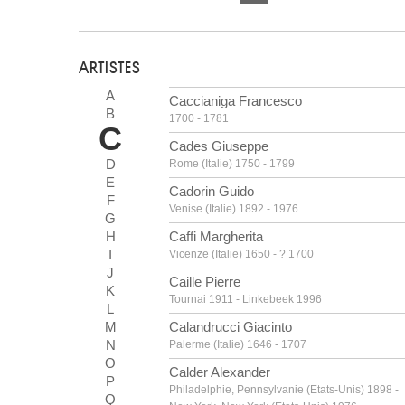
ARTISTES
A
Caccianiga Francesco
B
1700 - 1781
C
Cades Giuseppe
D
Rome (Italie) 1750 - 1799
E
Cadorin Guido
F
Venise (Italie) 1892 - 1976
G
H
Caffi Margherita
I
Vicenze (Italie) 1650 - ? 1700
J
Caille Pierre
K
Tournai 1911 - Linkebeek 1996
L
M
Calandrucci Giacinto
N
Palerme (Italie) 1646 - 1707
O
Calder Alexander
P
Philadelphie, Pennsylvanie (Etats-Unis) 1898 -
Q