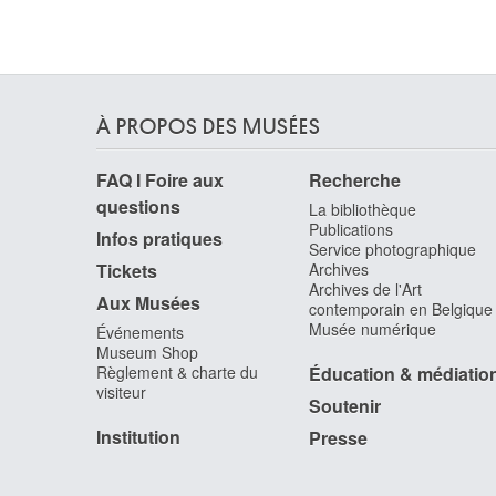
Canova Antonio
Possagno (Italie) 1757 - Venise (Italie) 1822
Cantagallina Remigio
Sansepolcro / Florence (Italie) 1583 - Florence
(Italie) 1636
À PROPOS DES MUSÉES
Cantré Jozef
FAQ I Foire aux
Recherche
Gand 1890 - 1957
questions
La bibliothèque
Cap d'Encre
Publications
1963
Infos pratiques
Service photographique
Capogrossi Giuseppe
Tickets
Archives
Archives de l'Art
Rome (Italie) 1900 - 1972
Aux Musées
contemporain en Belgique
Capouillard
Musée numérique
Événements
Le Mans, Sarthe (France) 1918
Museum Shop
Règlement & charte du
Éducation & médiatio
Carcan René
visiteur
Bruxelles 1925 - 1993
Soutenir
Cárdenas Agustín
Institution
Presse
Matanzas (Cuba) 1927 - La Havane (Cuba) 200
Cardi-Cigoli Lodovico