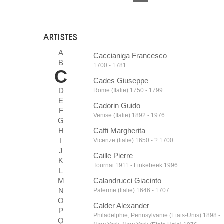
ARTISTES
A
Caccianiga Francesco
B
1700 - 1781
C
Cades Giuseppe
D
Rome (Italie) 1750 - 1799
E
Cadorin Guido
F
Venise (Italie) 1892 - 1976
G
H
Caffi Margherita
I
Vicenze (Italie) 1650 - ? 1700
J
Caille Pierre
K
Tournai 1911 - Linkebeek 1996
L
M
Calandrucci Giacinto
N
Palerme (Italie) 1646 - 1707
O
Calder Alexander
P
Philadelphie, Pennsylvanie (Etats-Unis) 1898 -
Q