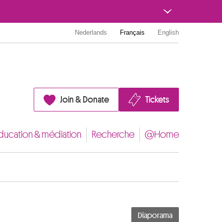
Nederlands
Français
English
Join & Donate
Tickets
ducation & médiation
Recherche
@Home
Diaporama