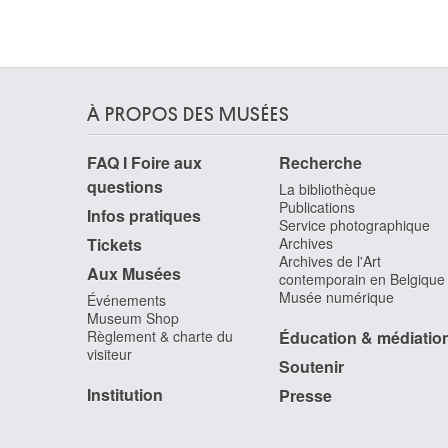
Canova Antonio
Possagno (Italie) 1757 - Venise (Italie) 1822
Cantagallina Remigio
Sansepolcro / Florence (Italie) 1583 - Florence
(Italie) 1636
À PROPOS DES MUSÉES
Cantré Jozef
FAQ I Foire aux
Recherche
Gand 1890 - 1957
questions
La bibliothèque
Cap d'Encre
Publications
1963
Infos pratiques
Service photographique
Capogrossi Giuseppe
Tickets
Archives
Archives de l'Art
Rome (Italie) 1900 - 1972
Aux Musées
contemporain en Belgique
Capouillard
Musée numérique
Événements
Le Mans, Sarthe (France) 1918
Museum Shop
Règlement & charte du
Éducation & médiatio
Carcan René
visiteur
Bruxelles 1925 - 1993
Soutenir
Cárdenas Agustín
Institution
Presse
Matanzas (Cuba) 1927 - La Havane (Cuba) 200
Cardi-Cigoli Lodovico