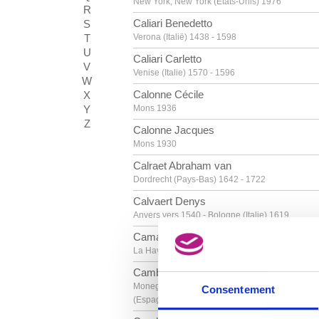
New York, New York (Etats-Unis) 1976
R
Caliari Benedetto
S
T
Verona (Italië) 1438 - 1598
U
Caliari Carletto
V
Venise (Italie) 1570 - 1596
W
Calonne Cécile
X
Y
Mons 1936
Z
Calonne Jacques
Mons 1930
Calraet Abraham van
Dordrecht (Pays-Bas) 1642 - 1722
Calvaert Denys
Anvers vers 1540 - Bologne (Italie) 1619
Camacho Jorge
La Havane (Cuba) 1934
Cambiaso Luca
Moneglia / Gênes (Italie) 1527 - Madrid
Consentement
(Espagne) 1585