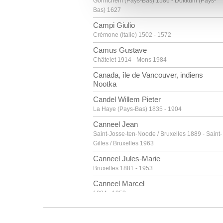
Gorinchem (Pays-Bas) 1586 - Dokkum (Pays-
vous leur avez fournies ou qu'
Bas) 1627
Campi Giulio
Crémone (Italie) 1502 - 1572
Camus Gustave
Châtelet 1914 - Mons 1984
Canada, île de Vancouver, indiens
Nootka
Candel Willem Pieter
La Haye (Pays-Bas) 1835 - 1904
Canneel Jean
Saint-Josse-ten-Noode / Bruxelles 1889 - Saint-
Gilles / Bruxelles 1963
Canneel Jules-Marie
Bruxelles 1881 - 1953
Canneel Marcel
1894 - 1953
Canneel Théodore-Joseph
Gand 1817 - 1892