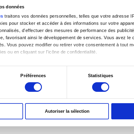
vos données
es
traitons vos données personnelles, telles que votre adresse IP,
es pour stocker et accéder à des informations sur votre appareil
s
sonnalisés, d'effectuer des mesures de performance des publicité
e, favorisant ainsi le développement de services. Vous avez le ch
ités. Vous pouvez modifier ou retirer votre consentement à tout 
es ou en cliquant sur l'icône de confidentialité.
imerions également :
tions sur votre localisation géographique qui peuvent être précis
Préférences
Statistiques
eil en l'analysant activement pour en relever les caractéristique
aitement de vos données personnelles et définir vos préférences
7
er ou retirer votre consentement à tout moment à partir de la dé
Autoriser la sélection
-
e personnaliser le contenu et les annonces, d'offrir des fonctio
rafic. Nous partageons également des informations sur l'utilisati
, de publicité et d'analyse, qui peuvent combiner celles-ci avec