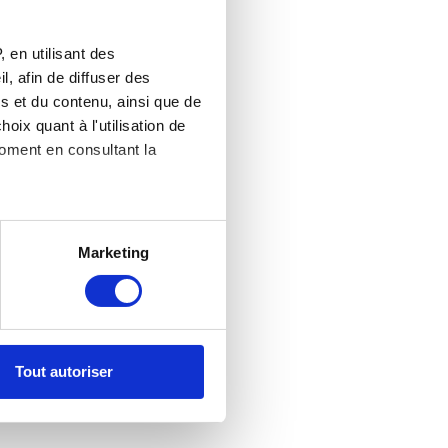
 en utilisant des
, afin de diffuser des
s et du contenu, ainsi que de
oix quant à l'utilisation de
moment en consultant la
es à plusieurs mètres près
Marketing
s spécifiques (empreintes
, reportez-vous à la
section «
claration sur les cookies.
Tout autoriser
nnalités relatives aux médias
on de notre site avec nos
 d'autres informations que