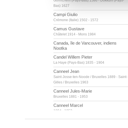
Gorinchem (Pays-Bas) 1586 - Dokkum (Pays-
vous leur avez fournies ou qu'
Bas) 1627
Campi Giulio
Crémone (Italie) 1502 - 1572
Camus Gustave
Châtelet 1914 - Mons 1984
Canada, île de Vancouver, indiens
Nootka
Candel Willem Pieter
La Haye (Pays-Bas) 1835 - 1904
Canneel Jean
Saint-Josse-ten-Noode / Bruxelles 1889 - Saint-
Gilles / Bruxelles 1963
Canneel Jules-Marie
Bruxelles 1881 - 1953
Canneel Marcel
1894 - 1953
Canneel Théodore-Joseph
Gand 1817 - 1892