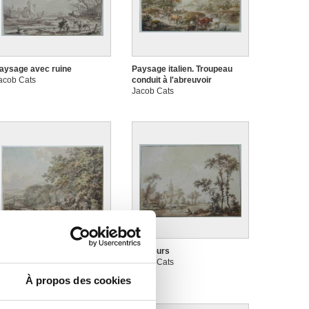
aysage avec ruine
Paysage italien. Troupeau
acob Cats
conduit à l'abreuvoir
Jacob Cats
aysage. Villageois
Pêcheurs
onduisant un troupeau
Jacob Cats
acob Cats
À propos des cookies