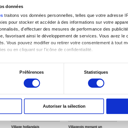
vos données
es
traitons vos données personnelles, telles que votre adresse IP,
es pour stocker et accéder à des informations sur votre appareil
s
sonnalisés, d'effectuer des mesures de performance des publicité
e, favorisant ainsi le développement de services. Vous avez le ch
ités. Vous pouvez modifier ou retirer votre consentement à tout 
es ou en cliquant sur l'icône de confidentialité.
Plaine ondulée, avec villages,
Troupeau passant près d'un
T
champs de blé, troupeau, etc.
champ de blé
v
Jacob Cats
Jacob Cats
J
imerions également :
tions sur votre localisation géographique qui peuvent être précis
Préférences
Statistiques
eil en l'analysant activement pour en relever les caractéristique
aitement de vos données personnelles et définir vos préférences
7
er ou retirer votre consentement à tout moment à partir de la dé
Autoriser la sélection
-
e personnaliser le contenu et les annonces, d'offrir des fonctio
rafic. Nous partageons également des informations sur l'utilisati
, de publicité et d'analyse, qui peuvent combiner celles-ci avec
Village hollandais
Villageois menant un