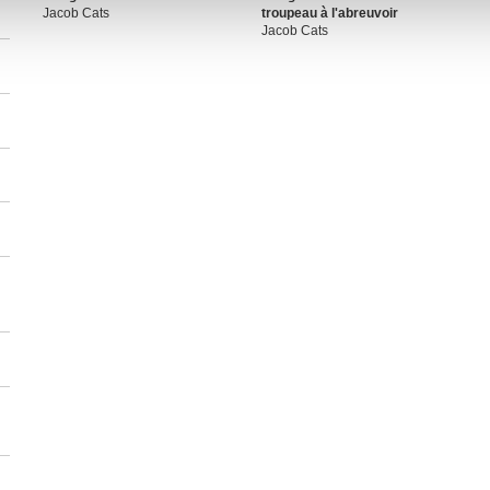
ils ont collectées lors de votre utilisation de leurs services.
Jacob Cats
troupeau à l'abreuvoir
Jacob Cats