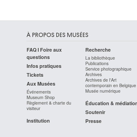
Canova Antonio
Possagno (Italie) 1757 - Venise (Italie) 1822
Cantagallina Remigio
Sansepolcro / Florence (Italie) 1583 - Florence
(Italie) 1636
À PROPOS DES MUSÉES
Cantré Jozef
FAQ I Foire aux
Recherche
Gand 1890 - 1957
questions
La bibliothèque
Cap d'Encre
Publications
1963
Infos pratiques
Service photographique
Capogrossi Giuseppe
Tickets
Archives
Archives de l'Art
Rome (Italie) 1900 - 1972
Aux Musées
contemporain en Belgique
Capouillard
Musée numérique
Événements
Le Mans, Sarthe (France) 1918
Museum Shop
Règlement & charte du
Éducation & médiatio
Carcan René
visiteur
Bruxelles 1925 - 1993
Soutenir
Cárdenas Agustín
Institution
Presse
Matanzas (Cuba) 1927 - La Havane (Cuba) 200
Cardi-Cigoli Lodovico