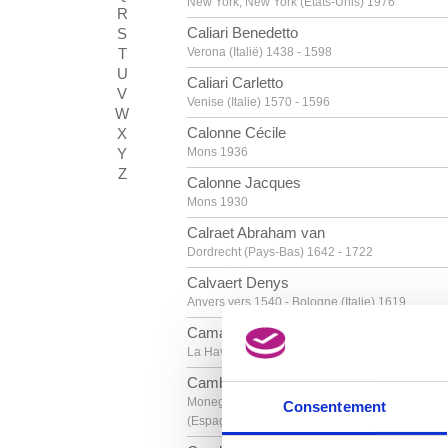
New York, New York (Etats-Unis) 1976
R
Caliari Benedetto
S
T
Verona (Italië) 1438 - 1598
U
Caliari Carletto
V
Venise (Italie) 1570 - 1596
W
Calonne Cécile
X
Y
Mons 1936
Z
Calonne Jacques
Mons 1930
Calraet Abraham van
Dordrecht (Pays-Bas) 1642 - 1722
Calvaert Denys
Anvers vers 1540 - Bologne (Italie) 1619
Camacho Jorge
La Havane (Cuba) 1934
Cambiaso Luca
Moneglia / Gênes (Italie) 1527 - Madrid
Consentement
(Espagne) 1585