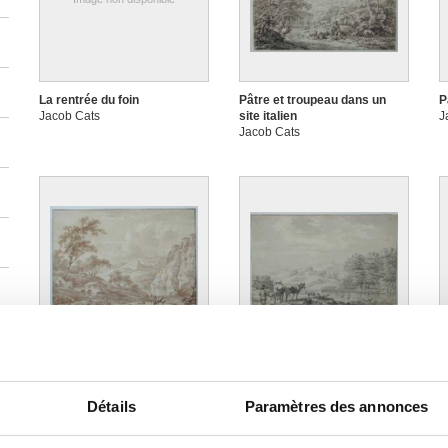
La rentrée du foin
Pâtre et troupeau dans un
P
Jacob Cats
site italien
J
Jacob Cats
Paysage montagneux
Paysage montagneux avec
P
Jacob Cats
berger et troupeau
c
Jacob Cats
J
Détails
Paramètres des annonces