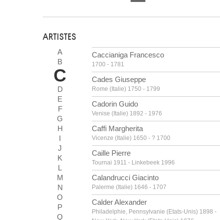
ARTISTES
A
Caccianiga Francesco
B
1700 - 1781
C
Cades Giuseppe
D
Rome (Italie) 1750 - 1799
E
Cadorin Guido
F
Venise (Italie) 1892 - 1976
G
H
Caffi Margherita
I
Vicenze (Italie) 1650 - ? 1700
J
Caille Pierre
K
Tournai 1911 - Linkebeek 1996
L
M
Calandrucci Giacinto
N
Palerme (Italie) 1646 - 1707
O
Calder Alexander
P
Philadelphie, Pennsylvanie (Etats-Unis) 1898 -
Q