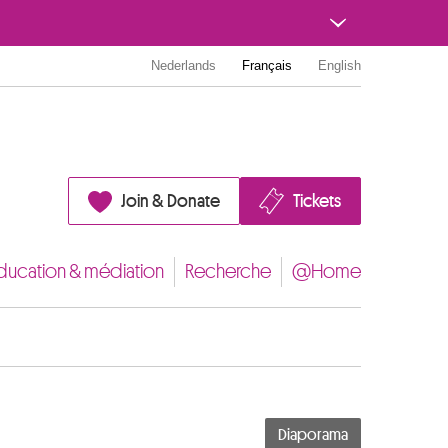
Nederlands
Français
English
Join & Donate
Tickets
ducation & médiation
Recherche
@Home
Diaporama