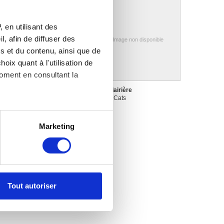
 en utilisant des
, afin de diffuser des
Image non disponible
s et du contenu, ainsi que de
oix quant à l'utilisation de
moment en consultant la
roupeau traversant un
Une clairière
illage
Jacob Cats
acob Cats
es à plusieurs mètres près
Marketing
s spécifiques (empreintes
, reportez-vous à la
section «
claration sur les cookies.
Tout autoriser
nnalités relatives aux médias
on de notre site avec nos
 d'autres informations que