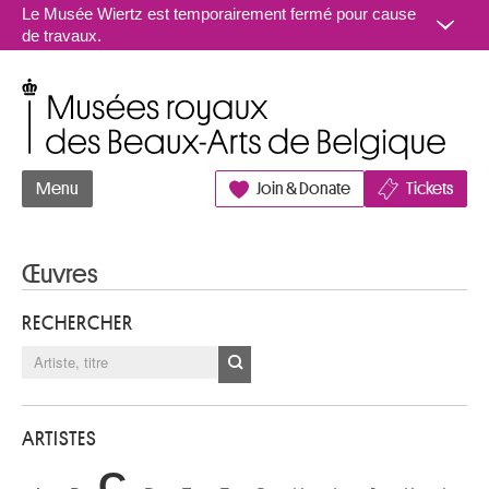
Aller au contenu
Le Musée Wiertz est temporairement fermé pour cause
de travaux.
Musées royaux des Beaux-Arts de Belgique
Menu
Join & Donate
Tickets
Œuvres
RECHERCHER
ARTISTES
C