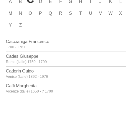
A
B
D
E
F
G
H
I
J
K
L
M
N
O
P
Q
R
S
T
U
V
W
X
Y
Z
Caccianiga Francesco
1700 - 1781
Cades Giuseppe
Rome (Italie) 1750 - 1799
Cadorin Guido
Venise (Italie) 1892 - 1976
Caffi Margherita
Vicenze (Italie) 1650 - ? 1700
Caille Pierre
Tournai 1911 - Linkebeek 1996
Calandrucci Giacinto
Palerme (Italie) 1646 - 1707
Calder Alexander