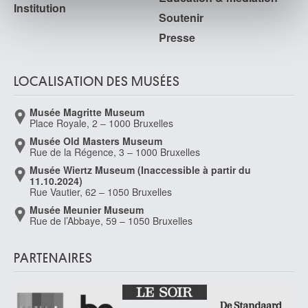
Institution
notre site avec nos partenaires de médias sociaux, de
Cantré Jozef
Soutenir
publicité et d'analyse, qui peuvent combiner celles-ci
Gand 1890 - 1957
Presse
avec d'autres informations que vous leur avez fournies
Cap d'Encre
ou qu'ils ont collectées lors de votre utilisation de leurs
1963
services.
LOCALISATION DES MUSÉES
Capogrossi Giuseppe
Rome (Italie) 1900 - 1972
Musée Magritte Museum
Capouillard
Place Royale, 2 – 1000 Bruxelles
Le Mans, Sarthe (France) 1918
Musée Old Masters Museum
Carcan René
Rue de la Régence, 3 – 1000 Bruxelles
Bruxelles 1925 - 1993
Musée Wiertz Museum (Inaccessible à partir du
11.10.2024)
Cárdenas Agustín
Rue Vautier, 62 – 1050 Bruxelles
Matanzas (Cuba) 1927 - La Havane (Cuba) 2001
Musée Meunier Museum
Cardi-Cigoli Lodovico
Rue de l’Abbaye, 59 – 1050 Bruxelles
Florence (Italie) 1559 - Rome (Italie) 1613
Cardon Johannes
PARTENAIRES
Anvers 1614 - avant 1656
Cariani Giovanni
Fuipiano / Bergame ou Venise (Italie) ? vers 1480 - ? après 1547