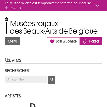
Aller au contenu
Le Musée Wiertz est temporairement fermé pour cause
de travaux.
Musées royaux des Beaux-Arts de Belgique
Menu
Join & Donate
Tickets
Œuvres
RECHERCHER
ARTISTES
D