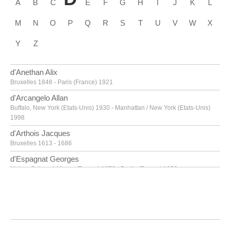
A
B
C
E
F
G
H
I
J
K
L
M
N
O
P
Q
R
S
T
U
V
W
X
Y
Z
d'Anethan Alix
Bruxelles 1848 - Paris (France) 1921
d'Arcangelo Allan
Buffalo, New York (Etats-Unis) 1930 - Manhattan / New York (Etats-Unis)
1998
d'Arthois Jacques
Bruxelles 1613 - 1686
d'Espagnat Georges
Melun, Seine-et-Marne (France) 1870 - Parijs (France) 1950
d'Haese Reinhoud
Grammont 1928 - Paris 2007
d'Haese Roel
Grammont 1921 - Bruges 1996