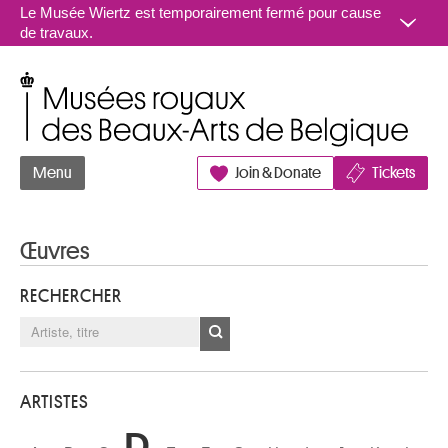
Aller au contenu
Le Musée Wiertz est temporairement fermé pour cause
de travaux.
Musées royaux des Beaux-Arts de Belgique
Menu
Join & Donate
Tickets
Œuvres
RECHERCHER
ARTISTES
D