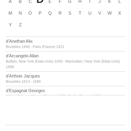
A
B
C
E
F
G
H
I
J
K
L
M
N
O
P
Q
R
S
T
U
V
W
X
Y
Z
d'Anethan Alix
Bruxelles 1848 - Paris (France) 1921
d'Arcangelo Allan
Buffalo, New York (Etats-Unis) 1930 - Manhattan / New York (Etats-Unis)
1998
d'Arthois Jacques
Bruxelles 1613 - 1686
d'Espagnat Georges
Melun, Seine-et-Marne (France) 1870 - Parijs (France) 1950
d'Haese Reinhoud
Grammont 1928 - Paris 2007
d'Haese Roel
Grammont 1921 - Bruges 1996