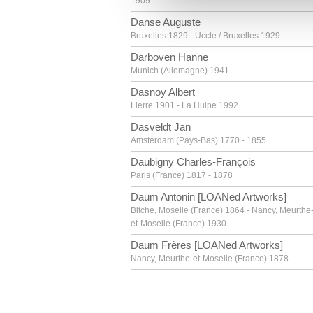
1909
vous leur avez fournies ou qu'
Danse Auguste
Bruxelles 1829 - Uccle / Bruxelles 1929
Darboven Hanne
Munich (Allemagne) 1941
Dasnoy Albert
Lierre 1901 - La Hulpe 1992
Dasveldt Jan
Amsterdam (Pays-Bas) 1770 - 1855
Daubigny Charles-François
Paris (France) 1817 - 1878
Daum Antonin [LOANed Artworks]
Bitche, Moselle (France) 1864 - Nancy, Meurthe
et-Moselle (France) 1930
Daum Frères [LOANed Artworks]
Nancy, Meurthe-et-Moselle (France) 1878 -
David Gerard
Oudewater (Pays-Bas) vers 1459 - Bruges 1523