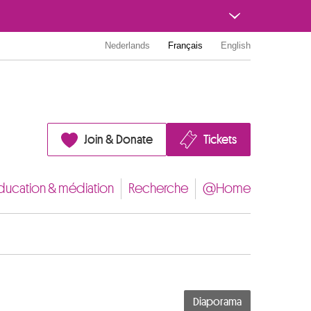
Nederlands
Français
English
Join & Donate
Tickets
ducation & médiation
Recherche
@Home
Diaporama