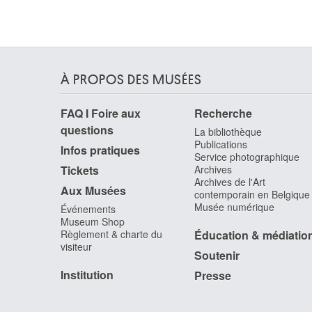
David Jacques-Louis
Paris (France) 1748 - Bruxelles 1825
David d'Angers Pierre-Jean
Angers, Maine-et-Loire (France) 1788 - Paris
(France) 1856
À PROPOS DES MUSÉES
Davies Haydn
Rhymney / Pays de Galles (Grande-Bretagne)
FAQ I Foire aux
Recherche
1921 - Toronto (Canada) 2008
questions
La bibliothèque
Davis John Scarlett
Publications
Leominster, Hereford and Worcester (Angleterre
Infos pratiques
Service photographique
Royaume-Uni) 1804 - Londres (Angleterre,
Tickets
Archives
Royaume-Uni) 1845
Archives de l'Art
Aux Musées
contemporain en Belgique
Daxhelet Paul
Musée numérique
Événements
Liège 1905 - 1993
Museum Shop
de Baellieur I Cornelis
Règlement & charte du
Éducation & médiatio
Anvers 1607 - 1671
visiteur
Soutenir
De Baets Ange
Institution
Presse
Evergem 1793 - Gand 1855
De Bay Auguste