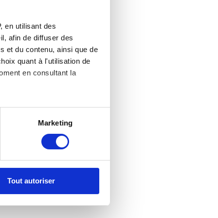
 en utilisant des
, afin de diffuser des
s et du contenu, ainsi que de
oix quant à l'utilisation de
moment en consultant la
es à plusieurs mètres près
Marketing
s spécifiques (empreintes
, reportez-vous à la
section «
claration sur les cookies.
Tout autoriser
nnalités relatives aux médias
on de notre site avec nos
 d'autres informations que