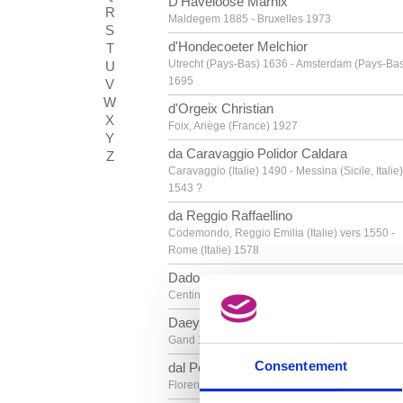
D'Haveloose Marnix
R
Maldegem 1885 - Bruxelles 1973
S
d'Hondecoeter Melchior
T
Utrecht (Pays-Bas) 1636 - Amsterdam (Pays-Ba
U
1695
V
W
d'Orgeix Christian
X
Foix, Ariège (France) 1927
Y
da Caravaggio Polidor Caldara
Z
Caravaggio (Italie) 1490 - Messina (Sicile, Italie)
1543 ?
da Reggio Raffaellino
Codemondo, Reggio Emilia (Italie) vers 1550 -
Rome (Italie) 1578
Dado
Centinje (Monténégro, Yougoslavie) 1933
Daeye Hippolyte
Gand 1873 - Anvers 1952
Consentement
dal Ponte Giovanni
Florence (Italie) 1385 - après 1437