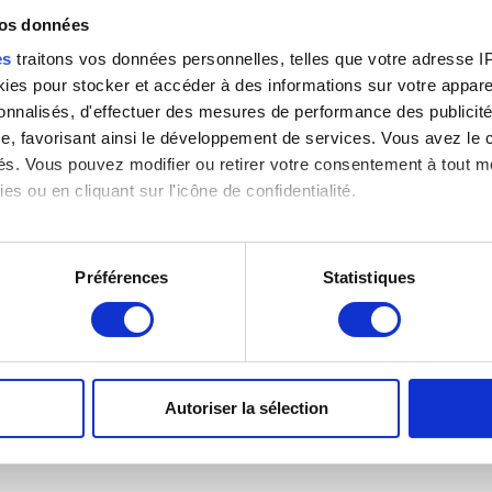
vos données
es
traitons vos données personnelles, telles que votre adresse IP,
es pour stocker et accéder à des informations sur votre appareil
sonnalisés, d'effectuer des mesures de performance des publicité
e, favorisant ainsi le développement de services. Vous avez le ch
ités. Vous pouvez modifier ou retirer votre consentement à tout 
es ou en cliquant sur l'icône de confidentialité.
imerions également :
)
tions sur votre localisation géographique qui peuvent être précis
Préférences
Statistiques
eil en l'analysant activement pour en relever les caractéristique
aitement de vos données personnelles et définir vos préférences
er ou retirer votre consentement à tout moment à partir de la dé
Autoriser la sélection
e personnaliser le contenu et les annonces, d'offrir des fonctio
rafic. Nous partageons également des informations sur l'utilisati
, de publicité et d'analyse, qui peuvent combiner celles-ci avec