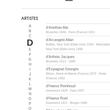
ARTISTES
A
d'Anethan Alix
B
Bruxelles 1848 - Paris (France) 1921
C
D
d'Arcangelo Allan
Buffalo, New York (Etats-Unis) 1930 - Manhattan
E
New York (Etats-Unis) 1998
F
d'Arthois Jacques
G
Bruxelles 1613 - 1686
H
d'Espagnat Georges
I
J
Melun, Seine-et-Marne (France) 1870 - Parijs
(France) 1950
K
L
d'Haese Reinhoud
M
Grammont 1928 - Paris 2007
N
d'Haese Roel
O
Grammont 1921 - Bruges 1996
P
Q