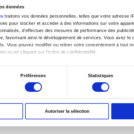
vos données
es
traitons vos données personnelles, telles que votre adresse IP,
es pour stocker et accéder à des informations sur votre appareil
sonnalisés, d'effectuer des mesures de performance des publicité
e, favorisant ainsi le développement de services. Vous avez le ch
ités. Vous pouvez modifier ou retirer votre consentement à tout 
es ou en cliquant sur l'icône de confidentialité.
imerions également :
)
tions sur votre localisation géographique qui peuvent être précis
Préférences
Statistiques
eil en l'analysant activement pour en relever les caractéristique
aitement de vos données personnelles et définir vos préférences
er ou retirer votre consentement à tout moment à partir de la dé
Autoriser la sélection
e personnaliser le contenu et les annonces, d'offrir des fonctio
rafic. Nous partageons également des informations sur l'utilisati
, de publicité et d'analyse, qui peuvent combiner celles-ci avec