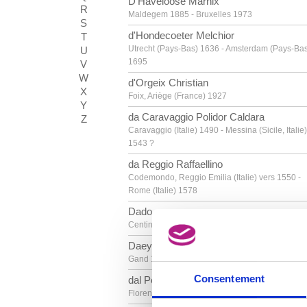
D'Haveloose Marnix
R
Maldegem 1885 - Bruxelles 1973
S
d'Hondecoeter Melchior
T
Utrecht (Pays-Bas) 1636 - Amsterdam (Pays-Ba
U
1695
V
W
d'Orgeix Christian
X
Foix, Ariège (France) 1927
Y
da Caravaggio Polidor Caldara
Z
Caravaggio (Italie) 1490 - Messina (Sicile, Italie)
1543 ?
da Reggio Raffaellino
Codemondo, Reggio Emilia (Italie) vers 1550 -
Rome (Italie) 1578
Dado
Centinje (Monténégro, Yougoslavie) 1933
Daeye Hippolyte
Gand 1873 - Anvers 1952
Consentement
dal Ponte Giovanni
Florence (Italie) 1385 - après 1437