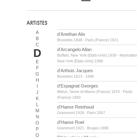
ARTISTES
A
d'Anethan Alix
B
Bruxelles 1848 - Paris (France) 1921
C
D
d'Arcangelo Allan
Buffalo, New York (Etats-Unis) 1930 - Manhattan
E
New York (Etats-Unis) 1998
F
d'Arthois Jacques
G
Bruxelles 1613 - 1686
H
d'Espagnat Georges
I
J
Melun, Seine-et-Marne (France) 1870 - Parijs
(France) 1950
K
L
d'Haese Reinhoud
M
Grammont 1928 - Paris 2007
N
d'Haese Roel
O
Grammont 1921 - Bruges 1996
P
Q