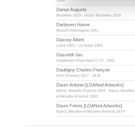
1909
vous leur avez fournies ou qu'
Danse Auguste
Bruxelles 1829 - Uccle / Bruxelles 1929
Darboven Hanne
Munich (Allemagne) 1941
Dasnoy Albert
Lierre 1901 - La Hulpe 1992
Dasveldt Jan
Amsterdam (Pays-Bas) 1770 - 1855
Daubigny Charles-François
Paris (France) 1817 - 1878
Daum Antonin [LOANed Artworks]
Bitche, Moselle (France) 1864 - Nancy, Meurthe
et-Moselle (France) 1930
Daum Frères [LOANed Artworks]
Nancy, Meurthe-et-Moselle (France) 1878 -
David Gerard
Oudewater (Pays-Bas) vers 1459 - Bruges 1523