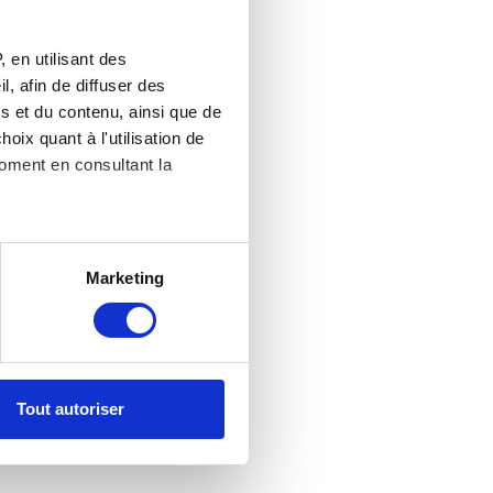
 en utilisant des
, afin de diffuser des
s et du contenu, ainsi que de
oix quant à l'utilisation de
moment en consultant la
es à plusieurs mètres près
Marketing
s spécifiques (empreintes
, reportez-vous à la
section «
claration sur les cookies.
Tout autoriser
nnalités relatives aux médias
on de notre site avec nos
 d'autres informations que