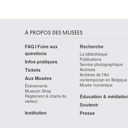
David Jacques-Louis
Paris (France) 1748 - Bruxelles 1825
David d'Angers Pierre-Jean
Angers, Maine-et-Loire (France) 1788 - Paris
(France) 1856
À PROPOS DES MUSÉES
Davies Haydn
Rhymney / Pays de Galles (Grande-Bretagne)
FAQ I Foire aux
Recherche
1921 - Toronto (Canada) 2008
questions
La bibliothèque
Davis John Scarlett
Publications
Leominster, Hereford and Worcester (Angleterre
Infos pratiques
Service photographique
Royaume-Uni) 1804 - Londres (Angleterre,
Tickets
Archives
Royaume-Uni) 1845
Archives de l'Art
Aux Musées
contemporain en Belgique
Daxhelet Paul
Musée numérique
Événements
Liège 1905 - 1993
Museum Shop
de Baellieur I Cornelis
Règlement & charte du
Éducation & médiatio
Anvers 1607 - 1671
visiteur
Soutenir
De Baets Ange
Institution
Presse
Evergem 1793 - Gand 1855
De Bay Auguste