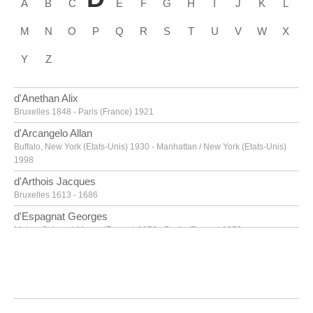
A
B
C
E
F
G
H
I
J
K
L
M
N
O
P
Q
R
S
T
U
V
W
X
Y
Z
d'Anethan Alix
Bruxelles 1848 - Paris (France) 1921
d'Arcangelo Allan
Buffalo, New York (Etats-Unis) 1930 - Manhattan / New York (Etats-Unis)
1998
d'Arthois Jacques
Bruxelles 1613 - 1686
d'Espagnat Georges
Melun, Seine-et-Marne (France) 1870 - Parijs (France) 1950
d'Haese Reinhoud
Grammont 1928 - Paris 2007
d'Haese Roel
Grammont 1921 - Bruges 1996