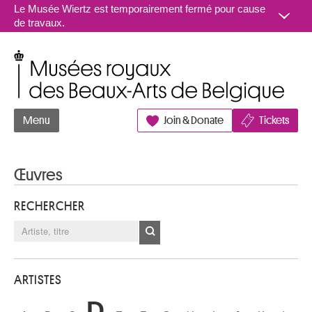
Aller au contenu
Le Musée Wiertz est temporairement fermé pour cause
de travaux.
Musées royaux des Beaux-Arts de Belgique
Menu
Join & Donate
Tickets
Œuvres
RECHERCHER
ARTISTES
D