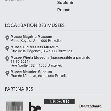
Soutenir
Aarau (Suisse) 1703 - Emmerik (Allemagne) 1780
Presse
De Belleroche Albert
Swansea (Pays de Galles, Royaume-Uni) 1864 - Rustington, West-Sussex
(Angleterre, Royaume-Uni) 1944
LOCALISATION DES MUSÉES
De Beyer Jan
Aarau (Suisse) 1703 - Clèves, Rhénanie du Nord-Westphalie (Allemagne)
Musée Magritte Museum
1780
Place Royale, 2 – 1000 Bruxelles
de Bièfve Edouard
Musée Old Masters Museum
Bruxelles 1808 - 1882
Rue de la Régence, 3 – 1000 Bruxelles
De Bièvre Marie
Musée Wiertz Museum (Inaccessible à partir du
11.10.2024)
Saint-Josse-ten-Noode / Bruxelles 1865 - Ixelles / Bruxelles 1940
Rue Vautier, 62 – 1050 Bruxelles
de Bisschop Jan
Musée Meunier Museum
Amsterdam (Pays-Bas) 1628 - Den Haag (Pays-Bas) 1671
Rue de l’Abbaye, 59 – 1050 Bruxelles
De Block Eugène François
Grammont 1812 - Anvers 1893
PARTENAIRES
de Bloot Pieter
Rotterdam (Pays-Bas) 1601 - 1658
De Boeck Felix
Drogenbos 1898 - 1995