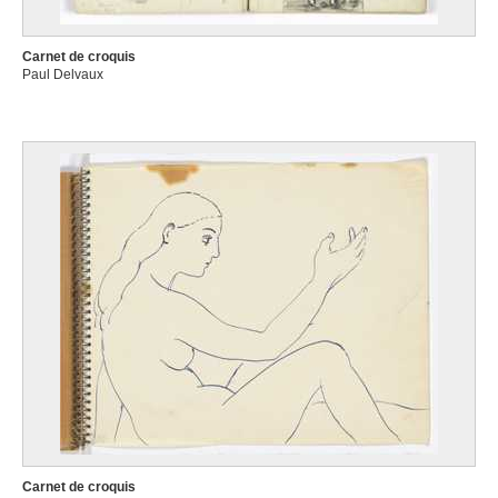
Aarau (Suisse) 1703 - Emmerik (Allemagne) 1780
De Belleroche Albert
Carnet de croquis
Swansea (Pays de Galles, Royaume-Uni) 1864 - Rustington, West-Sussex
Paul Delvaux
(Angleterre, Royaume-Uni) 1944
De Beyer Jan
Aarau (Suisse) 1703 - Clèves, Rhénanie du Nord-Westphalie (Allemagne)
1780
de Bièfve Edouard
Bruxelles 1808 - 1882
De Bièvre Marie
Saint-Josse-ten-Noode / Bruxelles 1865 - Ixelles / Bruxelles 1940
de Bisschop Jan
Amsterdam (Pays-Bas) 1628 - Den Haag (Pays-Bas) 1671
De Block Eugène François
Grammont 1812 - Anvers 1893
de Bloot Pieter
Rotterdam (Pays-Bas) 1601 - 1658
De Boeck Felix
Carnet de croquis
Drogenbos 1898 - 1995