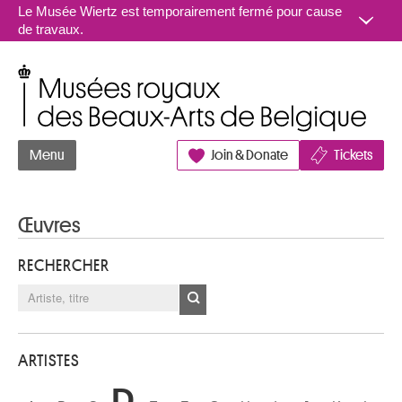
Aller au contenu
Le Musée Wiertz est temporairement fermé pour cause
de travaux.
Musées royaux des Beaux-Arts de Belgique
Menu
Join & Donate
Tickets
Œuvres
RECHERCHER
ARTISTES
D