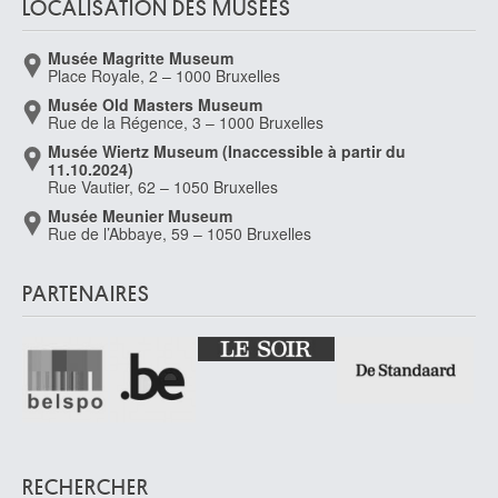
LOCALISATION DES MUSÉES
De Smedt Jan
Malines 1905 - 1954
Musée Magritte Museum
de Smet Cornelis
Place Royale, 2 – 1000 Bruxelles
Termonde 1742 - Anvers 1815
Musée Old Masters Museum
Rue de la Régence, 3 – 1000 Bruxelles
de Smet Eric
Welle / Denderleeuw 1947
Musée Wiertz Museum (Inaccessible à partir du
11.10.2024)
De Smet Gustave
Rue Vautier, 62 – 1050 Bruxelles
Gand 1877 - Deurle / Laethem-Saint-Martin 1943
Musée Meunier Museum
Rue de l’Abbaye, 59 – 1050 Bruxelles
De Smet Léon
Gand 1881 - Deurle / Laethem-Saint-Martin 1966
De Smeth Henri
PARTENAIRES
Borgerhout / Anvers 1865 - Brasschaat 1940
de Soete Pierre
Molenbeek-Saint-Jean / Bruxelles 1886 - Saint-Josse-ten-Noode /
Bruxelles 1948
de Taeye Camille
Uccle / Bruxelles 1938 - 2013
de Taeye Louis
RECHERCHER