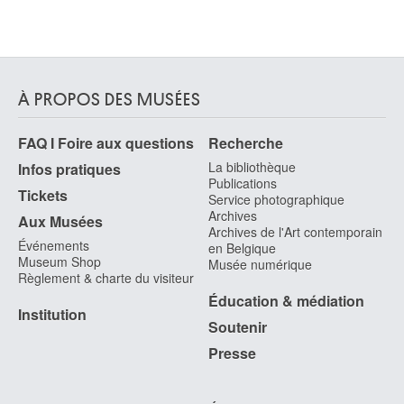
de Ribera Jusepe
Játiva (Valence, Espagne) 1591 - Naples (Italie) 1652
De Roeck Lucien
Dendermonde 1915 - Ixelles / Bruxelles 2002
À PROPOS DES MUSÉES
de Roore Ignatius
Anvers 1686 - La Haye 1747
FAQ I Foire aux questions
Recherche
De Roy Jean-Baptiste
Bruxelles 1759 - 1839
La bibliothèque
Infos pratiques
Publications
De Rudder Isidore
Tickets
Service photographique
Bruxelles 1855 - Uccle / Bruxelles 1943
Archives
Aux Musées
Archives de l'Art contemporain
de Saedeleer Valerius
Événements
en Belgique
Alost 1867 - Leupegem / Audenarde 1941
Museum Shop
Musée numérique
Règlement & charte du visiteur
de Sauter Willy
Dudzele / Bruges 1938
Éducation & médiation
Institution
de Senezcourt Jules
Soutenir
Saint-Omer (France) 1818 - Bruxelles 1866
Presse
De Silvestre Louis
Paris (France) 1675 - 1760