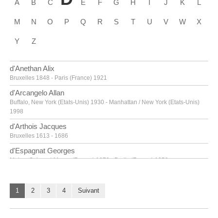
A
B
C
E
F
G
H
I
J
K
L
M
N
O
P
Q
R
S
T
U
V
W
X
Y
Z
d'Anethan Alix
Bruxelles 1848 - Paris (France) 1921
d'Arcangelo Allan
Buffalo, New York (Etats-Unis) 1930 - Manhattan / New York (Etats-Unis)
1998
d'Arthois Jacques
Bruxelles 1613 - 1686
d'Espagnat Georges
Melun, Seine-et-Marne (France) 1870 - Parijs (France) 1950
d'Haese Reinhoud
Grammont 1928 - Paris 2007
1
2
3
4
Suivant
d'Haese Roel
Grammont 1921 - Bruges 1996