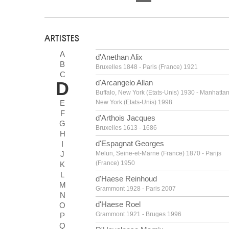
ARTISTES
A
d'Anethan Alix
B
Bruxelles 1848 - Paris (France) 1921
C
D
d'Arcangelo Allan
Buffalo, New York (Etats-Unis) 1930 - Manhattan
E
New York (Etats-Unis) 1998
F
d'Arthois Jacques
G
Bruxelles 1613 - 1686
H
d'Espagnat Georges
I
J
Melun, Seine-et-Marne (France) 1870 - Parijs
(France) 1950
K
L
d'Haese Reinhoud
M
Grammont 1928 - Paris 2007
N
d'Haese Roel
O
Grammont 1921 - Bruges 1996
P
Q