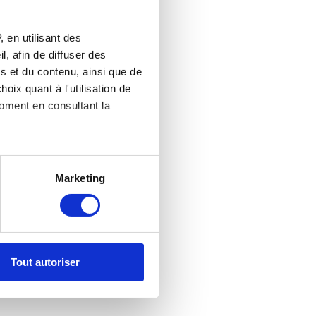
 en utilisant des
, afin de diffuser des
s et du contenu, ainsi que de
oix quant à l'utilisation de
moment en consultant la
es à plusieurs mètres près
Marketing
s spécifiques (empreintes
, reportez-vous à la
section «
claration sur les cookies.
Tout autoriser
nnalités relatives aux médias
on de notre site avec nos
 d'autres informations que