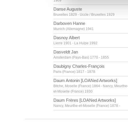
1909
vous leur avez fournies ou qu'
Danse Auguste
Bruxelles 1829 - Uccle / Bruxelles 1929
Darboven Hanne
Munich (Allemagne) 1941
Dasnoy Albert
Lierre 1901 - La Hulpe 1992
Dasveldt Jan
Amsterdam (Pays-Bas) 1770 - 1855
Daubigny Charles-François
Paris (France) 1817 - 1878
Daum Antonin [LOANed Artworks]
Bitche, Moselle (France) 1864 - Nancy, Meurthe
et-Moselle (France) 1930
Daum Frères [LOANed Artworks]
Nancy, Meurthe-et-Moselle (France) 1878 -
David Gerard
Oudewater (Pays-Bas) vers 1459 - Bruges 1523