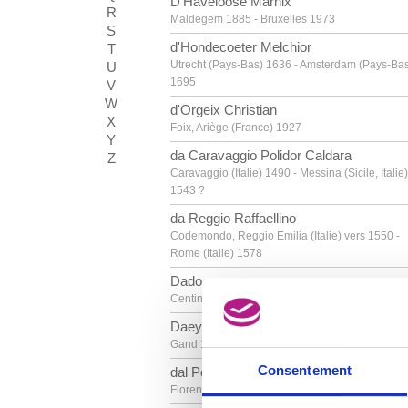
D'Haveloose Marnix
R
Maldegem 1885 - Bruxelles 1973
S
d'Hondecoeter Melchior
T
Utrecht (Pays-Bas) 1636 - Amsterdam (Pays-Ba
U
1695
V
W
d'Orgeix Christian
X
Foix, Ariège (France) 1927
Y
da Caravaggio Polidor Caldara
Z
Caravaggio (Italie) 1490 - Messina (Sicile, Italie)
1543 ?
da Reggio Raffaellino
Codemondo, Reggio Emilia (Italie) vers 1550 -
Rome (Italie) 1578
Dado
Centinje (Monténégro, Yougoslavie) 1933
Daeye Hippolyte
Gand 1873 - Anvers 1952
Consentement
dal Ponte Giovanni
Florence (Italie) 1385 - après 1437