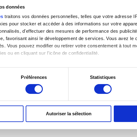
vos données
es
traitons vos données personnelles, telles que votre adresse IP,
es pour stocker et accéder à des informations sur votre appareil
sonnalisés, d'effectuer des mesures de performance des publicité
e, favorisant ainsi le développement de services. Vous avez le ch
ités. Vous pouvez modifier ou retirer votre consentement à tout 
es ou en cliquant sur l'icône de confidentialité.
imerions également :
)
tions sur votre localisation géographique qui peuvent être précis
Préférences
Statistiques
eil en l'analysant activement pour en relever les caractéristique
aitement de vos données personnelles et définir vos préférences
er ou retirer votre consentement à tout moment à partir de la dé
Autoriser la sélection
e personnaliser le contenu et les annonces, d'offrir des fonctio
rafic. Nous partageons également des informations sur l'utilisati
, de publicité et d'analyse, qui peuvent combiner celles-ci avec