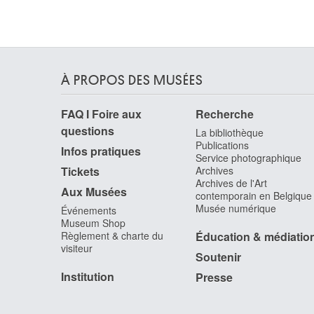
David Jacques-Louis
Paris (France) 1748 - Bruxelles 1825
David d'Angers Pierre-Jean
Angers, Maine-et-Loire (France) 1788 - Paris
(France) 1856
À PROPOS DES MUSÉES
Davies Haydn
Rhymney / Pays de Galles (Grande-Bretagne)
FAQ I Foire aux
Recherche
1921 - Toronto (Canada) 2008
questions
La bibliothèque
Davis John Scarlett
Publications
Leominster, Hereford and Worcester (Angleterre
Infos pratiques
Service photographique
Royaume-Uni) 1804 - Londres (Angleterre,
Tickets
Archives
Royaume-Uni) 1845
Archives de l'Art
Aux Musées
contemporain en Belgique
Daxhelet Paul
Musée numérique
Événements
Liège 1905 - 1993
Museum Shop
de Baellieur I Cornelis
Règlement & charte du
Éducation & médiatio
Anvers 1607 - 1671
visiteur
Soutenir
De Baets Ange
Institution
Presse
Evergem 1793 - Gand 1855
De Bay Auguste