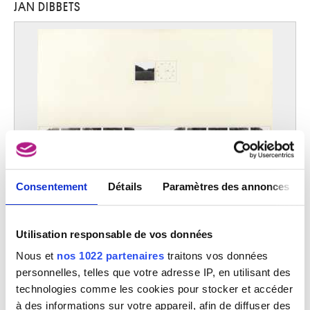
JAN DIBBETS
D'Haveloose Marnix
Maldegem 1885 - Bruxelles 1973
d'Hondecoeter Melchior
Utrecht (Pays-Bas) 1636 - Amsterdam (Pays-Bas) 1695
d'Orgeix Christian
Foix, Ariège (France) 1927
da Caravaggio Polidor Caldara
Caravaggio (Italie) 1490 - Messina (Sicile, Italie) 1543 ?
da Reggio Raffaellino
Codemondo, Reggio Emilia (Italie) vers 1550 - Rome (Italie) 1578
Dado
Consentement
Détails
Paramètres des annonces
Centinje (Monténégro, Yougoslavie) 1933
Daeye Hippolyte
An environment photographed turning every time. Angle 30° / Camera
Gand 1873 - Anvers 1952
on tripod / Amsterdamse bos
Utilisation responsable de vos données
Jan Dibbets
dal Ponte Giovanni
Nous et
nos 1022 partenaires
traitons vos données
Florence (Italie) 1385 - après 1437
personnelles, telles que votre adresse IP, en utilisant des
Dalí Salvador
technologies comme les cookies pour stocker et accéder
Figueras (Catalogne, Espagne) 1904 - 1989
à des informations sur votre appareil, afin de diffuser des