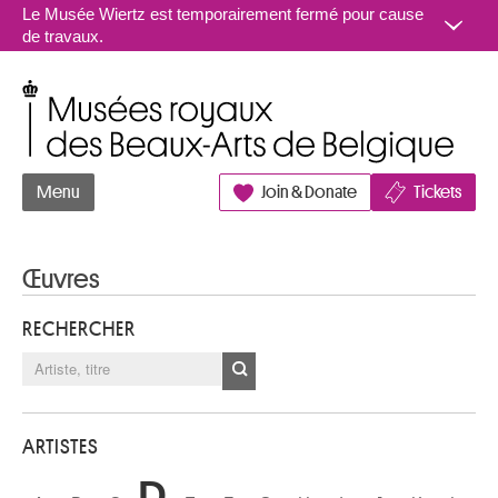
Aller au contenu
Le Musée Wiertz est temporairement fermé pour cause
de travaux.
Musées royaux des Beaux-Arts de Belgique
Menu
Join & Donate
Tickets
Œuvres
RECHERCHER
ARTISTES
D