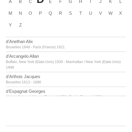
A
B
C
E
F
G
H
I
J
K
L
M
N
O
P
Q
R
S
T
U
V
W
X
Y
Z
d'Anethan Alix
Bruxelles 1848 - Paris (France) 1921
d'Arcangelo Allan
Buffalo, New York (Etats-Unis) 1930 - Manhattan / New York (Etats-Unis)
1998
d'Arthois Jacques
Bruxelles 1613 - 1686
d'Espagnat Georges
Melun, Seine-et-Marne (France) 1870 - Parijs (France) 1950
d'Haese Reinhoud
Grammont 1928 - Paris 2007
d'Haese Roel
Grammont 1921 - Bruges 1996