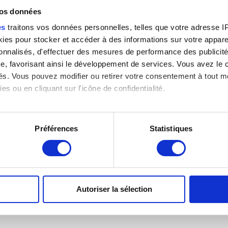
vos données
es
traitons vos données personnelles, telles que votre adresse IP,
es pour stocker et accéder à des informations sur votre appareil
sonnalisés, d'effectuer des mesures de performance des publicité
e, favorisant ainsi le développement de services. Vous avez le ch
ités. Vous pouvez modifier ou retirer votre consentement à tout 
es ou en cliquant sur l'icône de confidentialité.
imerions également :
)
tions sur votre localisation géographique qui peuvent être précis
Préférences
Statistiques
eil en l'analysant activement pour en relever les caractéristique
aitement de vos données personnelles et définir vos préférences
er ou retirer votre consentement à tout moment à partir de la dé
Autoriser la sélection
e personnaliser le contenu et les annonces, d'offrir des fonctio
rafic. Nous partageons également des informations sur l'utilisati
, de publicité et d'analyse, qui peuvent combiner celles-ci avec