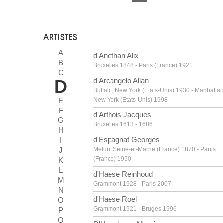
ARTISTES
A
d'Anethan Alix
B
Bruxelles 1848 - Paris (France) 1921
C
D
d'Arcangelo Allan
Buffalo, New York (Etats-Unis) 1930 - Manhattan
E
New York (Etats-Unis) 1998
F
d'Arthois Jacques
G
Bruxelles 1613 - 1686
H
d'Espagnat Georges
I
J
Melun, Seine-et-Marne (France) 1870 - Parijs
(France) 1950
K
L
d'Haese Reinhoud
M
Grammont 1928 - Paris 2007
N
d'Haese Roel
O
Grammont 1921 - Bruges 1996
P
Q