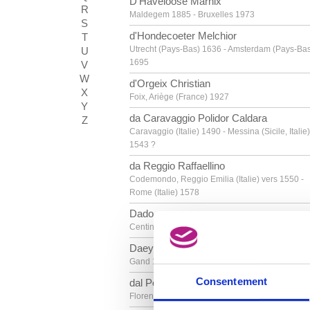
D'Haveloose Marnix
R
Maldegem 1885 - Bruxelles 1973
S
d'Hondecoeter Melchior
T
Utrecht (Pays-Bas) 1636 - Amsterdam (Pays-Ba
U
1695
V
W
d'Orgeix Christian
X
Foix, Ariège (France) 1927
Y
da Caravaggio Polidor Caldara
Z
Caravaggio (Italie) 1490 - Messina (Sicile, Italie)
1543 ?
da Reggio Raffaellino
Codemondo, Reggio Emilia (Italie) vers 1550 -
Rome (Italie) 1578
Dado
Centinje (Monténégro, Yougoslavie) 1933
Daeye Hippolyte
Gand 1873 - Anvers 1952
Consentement
dal Ponte Giovanni
Florence (Italie) 1385 - après 1437