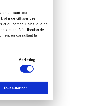
 en utilisant des
, afin de diffuser des
s et du contenu, ainsi que de
oix quant à l'utilisation de
moment en consultant la
es à plusieurs mètres près
Marketing
s spécifiques (empreintes
, reportez-vous à la
section «
claration sur les cookies.
Tout autoriser
nnalités relatives aux médias
on de notre site avec nos
 d'autres informations que