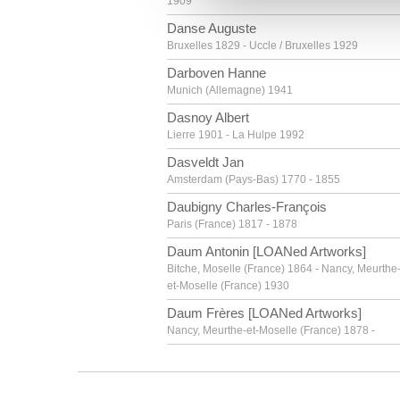
1909
vous leur avez fournies ou qu'
Danse Auguste
Bruxelles 1829 - Uccle / Bruxelles 1929
Darboven Hanne
Munich (Allemagne) 1941
Dasnoy Albert
Lierre 1901 - La Hulpe 1992
Dasveldt Jan
Amsterdam (Pays-Bas) 1770 - 1855
Daubigny Charles-François
Paris (France) 1817 - 1878
Daum Antonin [LOANed Artworks]
Bitche, Moselle (France) 1864 - Nancy, Meurthe
et-Moselle (France) 1930
Daum Frères [LOANed Artworks]
Nancy, Meurthe-et-Moselle (France) 1878 -
David Gerard
Oudewater (Pays-Bas) vers 1459 - Bruges 1523