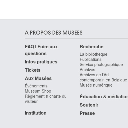
David Jacques-Louis
Paris (France) 1748 - Bruxelles 1825
David d'Angers Pierre-Jean
Angers, Maine-et-Loire (France) 1788 - Paris
(France) 1856
À PROPOS DES MUSÉES
Davies Haydn
Rhymney / Pays de Galles (Grande-Bretagne)
FAQ I Foire aux
Recherche
1921 - Toronto (Canada) 2008
questions
La bibliothèque
Davis John Scarlett
Publications
Leominster, Hereford and Worcester (Angleterre
Infos pratiques
Service photographique
Royaume-Uni) 1804 - Londres (Angleterre,
Tickets
Archives
Royaume-Uni) 1845
Archives de l'Art
Aux Musées
contemporain en Belgique
Daxhelet Paul
Musée numérique
Événements
Liège 1905 - 1993
Museum Shop
de Baellieur I Cornelis
Règlement & charte du
Éducation & médiatio
Anvers 1607 - 1671
visiteur
Soutenir
De Baets Ange
Institution
Presse
Evergem 1793 - Gand 1855
De Bay Auguste