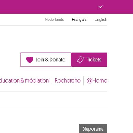
Nederlands
Français
English
Join & Donate
Tickets
ducation & médiation
Recherche
@Home
Diaporama