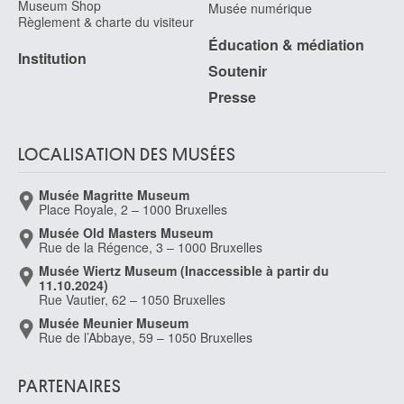
Museum Shop
Musée numérique
Règlement & charte du visiteur
De Boeck Francine
Éducation & médiation
Uccle / Bruxelles 1949
Institution
Soutenir
De Bolle Francis
Ixelles / Bruxelles 1939
Presse
de Bosschère Jean
Uccle / Bruxelles 1878 - Châteauroux, Indre (France) 1953
LOCALISATION DES MUSÉES
De Braekeleer Ferdinand
Anvers 1792 - 1883
Musée Magritte Museum
De Braekeleer Henri
Place Royale, 2 – 1000 Bruxelles
Anvers 1840 - 1888
Musée Old Masters Museum
Rue de la Régence, 3 – 1000 Bruxelles
de Braekeleer Jacques
Musée Wiertz Museum (Inaccessible à partir du
Anvers 1823 - 1906
11.10.2024)
de Bray Jan
Rue Vautier, 62 – 1050 Bruxelles
Haarlem (Pays-Bas) vers 1627 - 1697
Musée Meunier Museum
Rue de l’Abbaye, 59 – 1050 Bruxelles
de Bray Joseph Salomonsz.
? 1605 - ? 1664
PARTENAIRES
De Bray Salomon