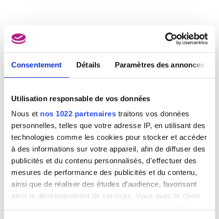
Munich (Allemagne) 1941
Dasnoy Albert
Lierre 1901 - La Hulpe 1992
JÉRÔME II DU QUESNOY
Dasveldt Jan
Amsterdam (Pays-Bas) 1770 - 1855
Consentement
Détails
Paramètres des annonces
Daubigny Charles-François
Paris (France) 1817 - 1878
Daum Antonin [LOANed Artworks]
Utilisation responsable de vos données
Bitche, Moselle (France) 1864 - Nancy, Meurthe-et-Moselle (France) 1930
Nous et
nos 1022 partenaires
traitons vos données
Daum Frères [LOANed Artworks]
personnelles, telles que votre adresse IP, en utilisant des
Nancy, Meurthe-et-Moselle (France) 1878 -
technologies comme les cookies pour stocker et accéder
David Gerard
à des informations sur votre appareil, afin de diffuser des
Oudewater (Pays-Bas) vers 1459 - Bruges 1523
publicités et du contenu personnalisés, d'effectuer des
David Jacques-Louis
mesures de performance des publicités et du contenu,
Paris (France) 1748 - Bruxelles 1825
ainsi que de réaliser des études d’audience, favorisant
David d'Angers Pierre-Jean
ainsi le développement de services. Vous avez le choix
Angers, Maine-et-Loire (France) 1788 - Paris (France) 1856
quant à l'utilisation de vos données et à leurs finalités.
Davies Haydn