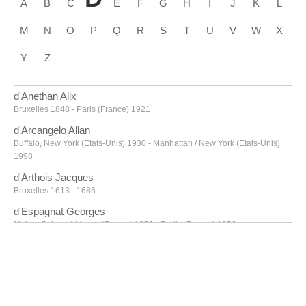
A
B
C
E
F
G
H
I
J
K
L
M
N
O
P
Q
R
S
T
U
V
W
X
Y
Z
d'Anethan Alix
Bruxelles 1848 - Paris (France) 1921
d'Arcangelo Allan
Buffalo, New York (Etats-Unis) 1930 - Manhattan / New York (Etats-Unis)
1998
d'Arthois Jacques
Bruxelles 1613 - 1686
d'Espagnat Georges
Melun, Seine-et-Marne (France) 1870 - Parijs (France) 1950
d'Haese Reinhoud
Grammont 1928 - Paris 2007
d'Haese Roel
Grammont 1921 - Bruges 1996