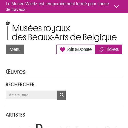
Aller au contenu
Le Musée Wiertz est temporairement fermé pour cause
de travaux.
Musées royaux des Beaux-Arts de Belgique
Menu
Join & Donate
Tickets
Œuvres
RECHERCHER
ARTISTES
D