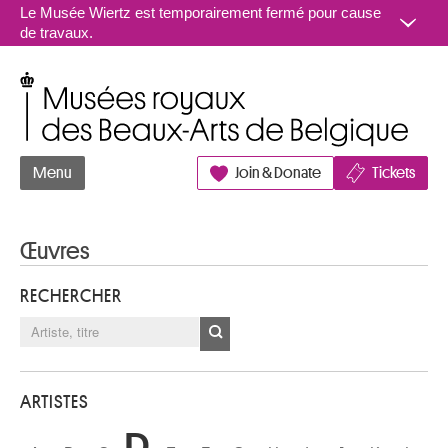
Aller au contenu
Le Musée Wiertz est temporairement fermé pour cause
de travaux.
Musées royaux des Beaux-Arts de Belgique
Menu
Join & Donate
Tickets
Œuvres
RECHERCHER
ARTISTES
D