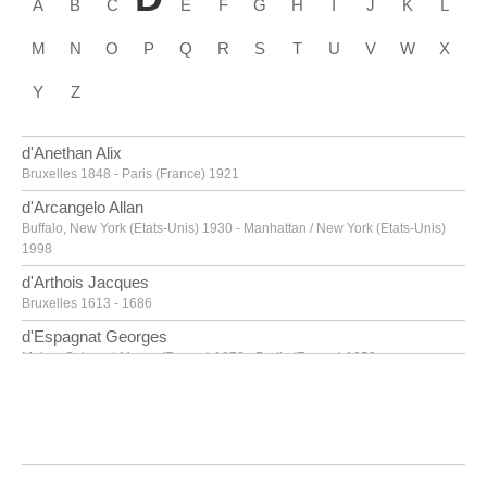
A
B
C
E
F
G
H
I
J
K
L
M
N
O
P
Q
R
S
T
U
V
W
X
Y
Z
d'Anethan Alix
Bruxelles 1848 - Paris (France) 1921
d'Arcangelo Allan
Buffalo, New York (Etats-Unis) 1930 - Manhattan / New York (Etats-Unis)
1998
d'Arthois Jacques
Bruxelles 1613 - 1686
d'Espagnat Georges
Melun, Seine-et-Marne (France) 1870 - Parijs (France) 1950
d'Haese Reinhoud
Grammont 1928 - Paris 2007
d'Haese Roel
Grammont 1921 - Bruges 1996