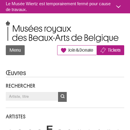
Aller au contenu
Le Musée Wiertz est temporairement fermé pour cause
de travaux.
Musées royaux des Beaux-Arts de Belgique
Menu
Join & Donate
Tickets
Œuvres
RECHERCHER
ARTISTES
E