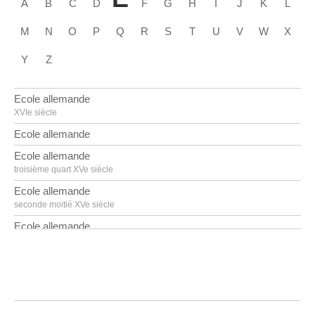
A
B
C
D
F
G
H
I
J
K
L
M
N
O
P
Q
R
S
T
U
V
W
X
Y
Z
Ecole allemande
XVIe siècle
Ecole allemande
Ecole allemande
troisième quart XVe siècle
Ecole allemande
seconde moitié XVe siècle
Ecole allemande
premier quart XVIe siècle
Ecole allemande
milieu XVIIIe siècle
Ecole allemande
troisième quart XVIe siècle