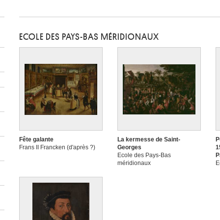
ECOLE DES PAYS-BAS MÉRIDIONAUX
Fête galante
La kermesse de Saint-
P
Frans II Francken (d'après ?)
Georges
1
Ecole des Pays-Bas
P
méridionaux
E
m