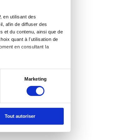
 en utilisant des
, afin de diffuser des
s et du contenu, ainsi que de
oix quant à l'utilisation de
moment en consultant la
es à plusieurs mètres près
Marketing
s spécifiques (empreintes
, reportez-vous à la
section «
claration sur les cookies.
Tout autoriser
nnalités relatives aux médias
on de notre site avec nos
 d'autres informations que