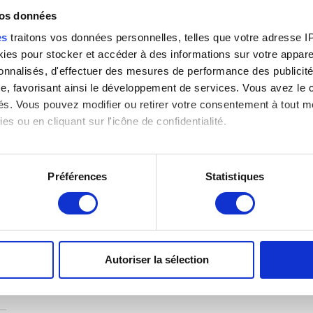
vos données
es
traitons vos données personnelles, telles que votre adresse IP,
es pour stocker et accéder à des informations sur votre appareil
sonnalisés, d'effectuer des mesures de performance des publicité
e, favorisant ainsi le développement de services. Vous avez le ch
ités. Vous pouvez modifier ou retirer votre consentement à tout 
es ou en cliquant sur l'icône de confidentialité.
imerions également :
tions sur votre localisation géographique qui peuvent être précis
Préférences
Statistiques
eil en l'analysant activement pour en relever les caractéristique
aitement de vos données personnelles et définir vos préférences
er ou retirer votre consentement à tout moment à partir de la dé
Autoriser la sélection
e personnaliser le contenu et les annonces, d'offrir des fonctio
rafic. Nous partageons également des informations sur l'utilisati
, de publicité et d'analyse, qui peuvent combiner celles-ci avec