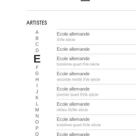
ARTISTES
A
Ecole allemande
B
XVIe siècle
C
Ecole allemande
D
E
Ecole allemande
troisième quart XVe siècle
F
G
Ecole allemande
H
seconde moitié XVe siècle
I
Ecole allemande
J
premier quart XVIe siècle
K
L
Ecole allemande
M
milieu XVIIIe siècle
N
Ecole allemande
O
troisième quart XVIe siècle
P
Q
Ecole allemande