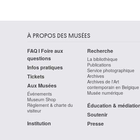
vers 1510
Ecole des Pays-Bas méridionaux
vers 1520
Ecole des Pays-Bas méridionaux
À PROPOS DES MUSÉES
premier quart XVIe siècle
Ecole des Pays-Bas méridionaux
FAQ I Foire aux
Recherche
vers 1515 - 1535
questions
La bibliothèque
Ecole des Pays-Bas méridionaux
Publications
Infos pratiques
1515-1525
Service photographique
Tickets
Archives
Ecole des Pays-Bas méridionaux
Archives de l'Art
première moitié XVIe siècle
Aux Musées
contemporain en Belgique
Musée numérique
Événements
Ecole des Pays-Bas méridionaux
Museum Shop
milieu XVIe siècle
Règlement & charte du
Éducation & médiatio
Ecole des Pays-Bas méridionaux
visiteur
Soutenir
vers 1555
Institution
Presse
Ecole des Pays-Bas méridionaux
troisième quart de XVIe siècle