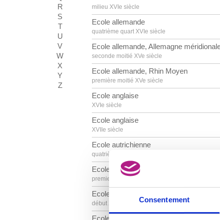
R
milieu XVIe siècle
S
Ecole allemande
T
quatrième quart XVIe siècle
U
V
Ecole allemande, Allemagne méridional
W
seconde moitié XVe siècle
X
Ecole allemande, Rhin Moyen
Y
première moitié XVe siècle
Z
Ecole anglaise
XVIe siècle
Ecole anglaise
XVIIe siècle
Ecole autrichienne
quatrième quart XVIIIe siècle
Ecole autrichienne
premier quart XVIIIe siècle
Ecole autrichienne
Consentement
début XVIIIe siècle
Ecole belge