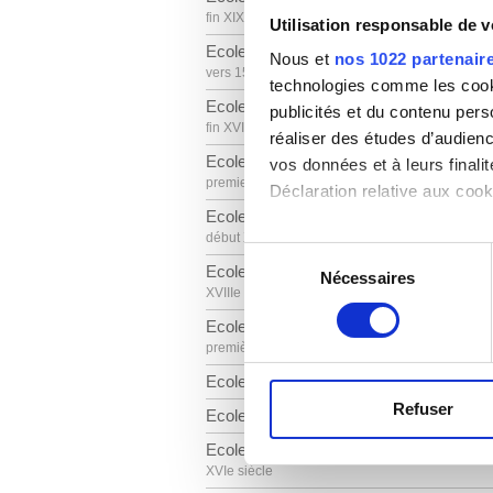
fin XIXe siècle
Utilisation responsable de 
Ecole brabançonne
Nous et
nos 1022 partenair
vers 1500
technologies comme les cooki
Ecole chinoise
publicités et du contenu per
fin XVIIIe siècle
réaliser des études d’audienc
Ecole d'Europe centrale
vos données et à leurs final
premier quart XVe siècle
Déclaration relative aux cooki
Ecole d'Europe centrale
début XVIe siècle
Si vous le permettez, nous a
Sélection
Ecole d'Europe centrale
Collecter des informa
Nécessaires
du
XVIIIe siècle
Identifier votre appar
consentement
digitales).
Ecole de Bohême
Pour en savoir plus sur le tr
première moitié XVe siècle
Détails »
. Vous pouvez modifi
Ecole de Frankenthal
Refuser
Ecole de Prague
Les cookies nous permettent d
Ecole des anciens Pays-Bas
sociaux et d'analyser notre t
XVIe siècle
partenaires de médias sociaux