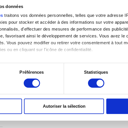
vos données
es
traitons vos données personnelles, telles que votre adresse IP,
es pour stocker et accéder à des informations sur votre appareil
sonnalisés, d'effectuer des mesures de performance des publicité
e, favorisant ainsi le développement de services. Vous avez le ch
ités. Vous pouvez modifier ou retirer votre consentement à tout 
es ou en cliquant sur l'icône de confidentialité.
imerions également :
tions sur votre localisation géographique qui peuvent être précis
Préférences
Statistiques
eil en l'analysant activement pour en relever les caractéristique
aitement de vos données personnelles et définir vos préférences
er ou retirer votre consentement à tout moment à partir de la dé
Autoriser la sélection
e personnaliser le contenu et les annonces, d'offrir des fonctio
rafic. Nous partageons également des informations sur l'utilisati
, de publicité et d'analyse, qui peuvent combiner celles-ci avec