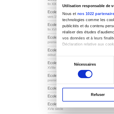
fin XIXe siècle
Utilisation responsable de 
Ecole brabançonne
Nous et
nos 1022 partenair
vers 1500
technologies comme les cooki
Ecole chinoise
publicités et du contenu per
fin XVIIIe siècle
réaliser des études d’audienc
Ecole d'Europe centrale
vos données et à leurs final
premier quart XVe siècle
Déclaration relative aux cooki
Ecole d'Europe centrale
début XVIe siècle
Si vous le permettez, nous a
Sélection
Ecole d'Europe centrale
Collecter des informa
Nécessaires
du
XVIIIe siècle
Identifier votre appar
consentement
digitales).
Ecole de Bohême
Pour en savoir plus sur le tr
première moitié XVe siècle
Détails »
. Vous pouvez modifi
Ecole de Frankenthal
Refuser
Ecole de Prague
Les cookies nous permettent d
Ecole des anciens Pays-Bas
sociaux et d'analyser notre t
XVIe siècle
partenaires de médias sociaux