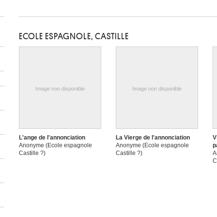
ECOLE ESPAGNOLE, CASTILLE
Image non disponible
Image non disponible
L'ange de l'annonciation
La Vierge de l'annonciation
V
Anonyme (Ecole espagnole
Anonyme (Ecole espagnole
p
Castille ?)
Castille ?)
A
C