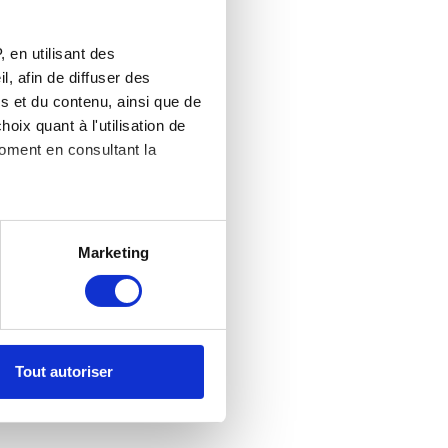
 en utilisant des
, afin de diffuser des
s et du contenu, ainsi que de
oix quant à l'utilisation de
moment en consultant la
es à plusieurs mètres près
Marketing
s spécifiques (empreintes
, reportez-vous à la
section «
claration sur les cookies.
Tout autoriser
nnalités relatives aux médias
on de notre site avec nos
 d'autres informations que