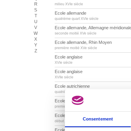
R
milieu XVIe siècle
S
Ecole allemande
T
quatrième quart XVIe siècle
U
V
Ecole allemande, Allemagne méridional
W
seconde moitié XVe siècle
X
Ecole allemande, Rhin Moyen
Y
première moitié XVe siècle
Z
Ecole anglaise
XVIe siècle
Ecole anglaise
XVIIe siècle
Ecole autrichienne
quatrième quart XVIIIe siècle
Ecole autrichienne
premier quart XVIIIe siècle
Ecole autrichienne
Consentement
début XVIIIe siècle
Ecole belge