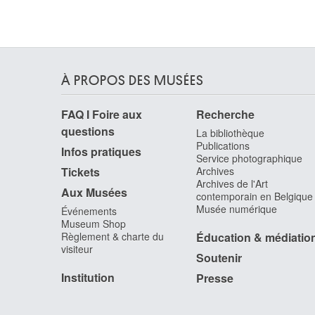
vers 1510
Ecole des Pays-Bas méridionaux
vers 1520
Ecole des Pays-Bas méridionaux
À PROPOS DES MUSÉES
premier quart XVIe siècle
Ecole des Pays-Bas méridionaux
FAQ I Foire aux
Recherche
vers 1515 - 1535
questions
La bibliothèque
Ecole des Pays-Bas méridionaux
Publications
Infos pratiques
1515-1525
Service photographique
Tickets
Archives
Ecole des Pays-Bas méridionaux
Archives de l'Art
première moitié XVIe siècle
Aux Musées
contemporain en Belgique
Musée numérique
Événements
Ecole des Pays-Bas méridionaux
Museum Shop
milieu XVIe siècle
Règlement & charte du
Éducation & médiatio
Ecole des Pays-Bas méridionaux
visiteur
Soutenir
vers 1555
Institution
Presse
Ecole des Pays-Bas méridionaux
troisième quart de XVIe siècle