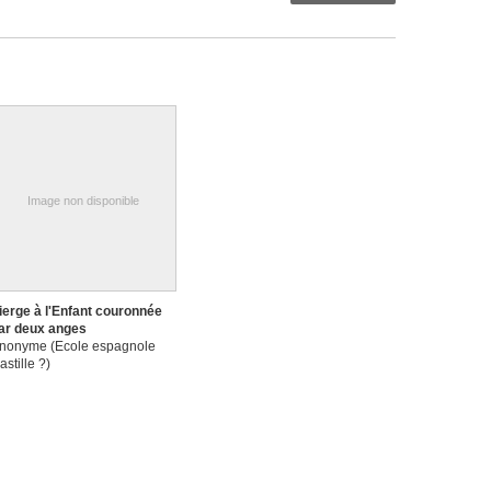
Image non disponible
ierge à l'Enfant couronnée
ar deux anges
nonyme (Ecole espagnole
astille ?)