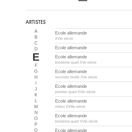
ARTISTES
A
Ecole allemande
B
XVIe siècle
C
Ecole allemande
D
E
Ecole allemande
troisième quart XVe siècle
F
G
Ecole allemande
H
seconde moitié XVe siècle
I
Ecole allemande
J
premier quart XVIe siècle
K
L
Ecole allemande
M
milieu XVIIIe siècle
N
Ecole allemande
O
troisième quart XVIe siècle
P
Q
Ecole allemande