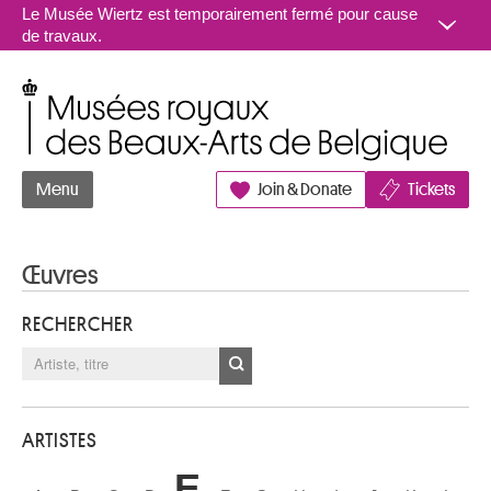
Aller au contenu
Le Musée Wiertz est temporairement fermé pour cause
de travaux.
Musées royaux des Beaux-Arts de Belgique
Menu
Join & Donate
Tickets
Œuvres
RECHERCHER
ARTISTES
E