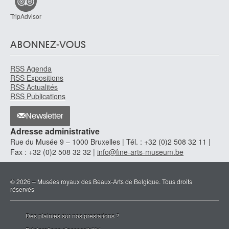
1579
TripAdvisor
Ecole des Pays-Bas méridionaux
1598
ABONNEZ-VOUS
Ecole des Pays-Bas méridionaux
seconde moitié XVIe siècle
RSS Agenda
Ecole des Pays-Bas méridionaux
RSS Expositions
XVIe siècle
RSS Actualités
RSS Publications
Ecole des Pays-Bas méridionaux
fin XVIe - début XVIIe siècle
Newsletter
Ecole des Pays-Bas méridionaux
Adresse administrative
début XVIIe siècle
Rue du Musée 9 – 1000 Bruxelles | Tél. : +32 (0)2 508 32 11 |
Ecole des Pays-Bas méridionaux
Fax : +32 (0)2 508 32 32 |
info@fine-arts-museum.be
premier quart XVIIe siècle
Ecole des Pays-Bas méridionaux
© 2026 – Musées royaux des Beaux-Arts de Belgique. Tous droits
première moitié XVIIe siècle
réservés
Ecole des Pays-Bas méridionaux
1664
Des plaintes sur nos prestations ?
Ecole des Pays-Bas méridionaux