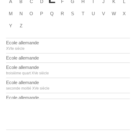
A
B
C
D
F
G
H
I
J
K
L
M
N
O
P
Q
R
S
T
U
V
W
X
Y
Z
Ecole allemande
XVIe siècle
Ecole allemande
Ecole allemande
troisième quart XVe siècle
Ecole allemande
seconde moitié XVe siècle
Ecole allemande
premier quart XVIe siècle
Ecole allemande
milieu XVIIIe siècle
Ecole allemande
troisième quart XVIe siècle