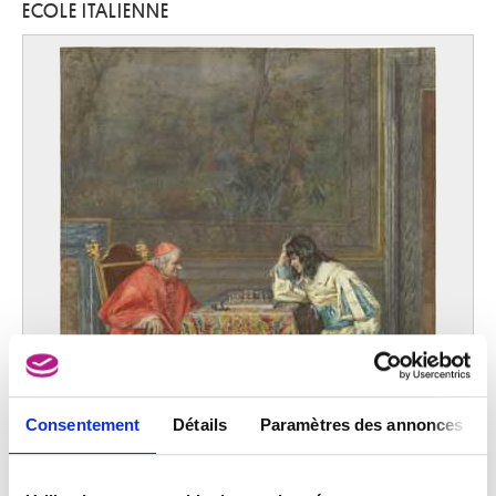
ECOLE ITALIENNE
Ecole allemande
milieu XVIe siècle
Ecole allemande
quatrième quart XVIe siècle
Ecole allemande, Allemagne méridionale
seconde moitié XVe siècle
Ecole allemande, Rhin Moyen
première moitié XVe siècle
Ecole anglaise
XVIe siècle
Ecole anglaise
XVIIe siècle
Ecole autrichienne
quatrième quart XVIIIe siècle
Ecole autrichienne
Consentement
Détails
Paramètres des annonces
premier quart XVIIIe siècle
Ecole autrichienne
début XVIIIe siècle