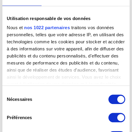
vers 1510
Ecole des Pays-Bas méridionaux
Utilisation responsable de vos données
vers 1520
Ecole des Pays-Bas méridionaux
Nous et
nos 1022 partenaires
traitons vos données
premier quart XVIe siècle
personnelles, telles que votre adresse IP, en utilisant des
Ecole des Pays-Bas méridionaux
technologies comme les cookies pour stocker et accéder
vers 1515 - 1535
à des informations sur votre appareil, afin de diffuser des
publicités et du contenu personnalisés, d'effectuer des
Ecole des Pays-Bas méridionaux
L'adoration des bergers - (Verso) Etude de nus
1515-1525
mesures de performance des publicités et du contenu,
Cesare Bassano ou Bassani ou Bassanus ou Bassiani
ainsi que de réaliser des études d’audience, favorisant
Ecole des Pays-Bas méridionaux
ainsi le développement de services. Vous avez le choix
première moitié XVIe siècle
quant à l'utilisation de vos données et à leurs finalités.
Ecole des Pays-Bas méridionaux
Vous pouvez modifier ou retirer votre consentement à
milieu XVIe siècle
Sélection
tout moment en consultant la Déclaration relative aux
Nécessaires
du
Ecole des Pays-Bas méridionaux
cookies ou en cliquant sur l'icône de confidentialité.
vers 1555
consentement
Ecole des Pays-Bas méridionaux
Préférences
Si vous le permettez, nous aimerions également :
troisième quart de XVIe siècle
Collecter des informations sur votre localisation
Ecole des Pays-Bas méridionaux