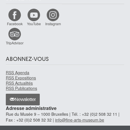
milieu XVIIIe siècle
Ecole des Pays-Bas méridionaux
vers 1560 - 1570
Facebook
YouTube
Instagram
Ecole des Pays-Bas méridionaux
XVIIe siècle ?
Ecole des Pays-Bas méridionaux
TripAdvisor
vers 1525
Ecole des Pays-Bas méridionaux
ABONNEZ-VOUS
1551
Ecole des Pays-Bas méridionaux
RSS Agenda
fin XVIe siècle
RSS Expositions
Ecole des Pays-Bas méridionaux
RSS Actualités
RSS Publications
deuxième quart XVIe siècle
Ecole des Pays-Bas méridionaux, Anvers
Newsletter
vers 1510-1520
Adresse administrative
Ecole des Pays-Bas méridionaux, Anvers
Rue du Musée 9 – 1000 Bruxelles | Tél. : +32 (0)2 508 32 11 |
vers 1520
Fax : +32 (0)2 508 32 32 |
info@fine-arts-museum.be
Ecole des Pays-Bas méridionaux, Anvers