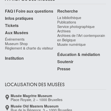
Ecole des Pays-Bas méridionaux
FAQ I Foire aux questions
Recherche
milieu XVIe - milieu XVIIe siècle
La bibliothèque
Infos pratiques
Ecole des Pays-Bas méridionaux
Publications
XVIIe - XVIIIe siècle
Tickets
Service photographique
Archives
Ecole des Pays-Bas méridionaux
Aux Musées
Archives de l'Art contemporain
vers 1600
Événements
en Belgique
Museum Shop
Musée numérique
Ecole des Pays-Bas méridionaux
Règlement & charte du visiteur
milieu XVIIe siècle
Éducation & médiation
Ecole des Pays-Bas méridionaux
Institution
Soutenir
fin du XVIIe - première moitié du XVIIIe siècle
Presse
Ecole des Pays-Bas méridionaux
dernier quart XVIIIe siècle
Ecole des Pays-Bas méridionaux
LOCALISATION DES MUSÉES
XIVe siècle
Ecole des Pays-Bas méridionaux
Musée Magritte Museum
vers 1400
Place Royale, 2 – 1000 Bruxelles
Musée Old Masters Museum
Ecole des Pays-Bas méridionaux
Rue de la Régence, 3 – 1000 Bruxelles