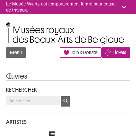
Aller au contenu
Le Musée Wiertz est temporairement fermé pour cause
de travaux.
Musées royaux des Beaux-Arts de Belgique
Menu
Join & Donate
Tickets
Œuvres
RECHERCHER
ARTISTES
E