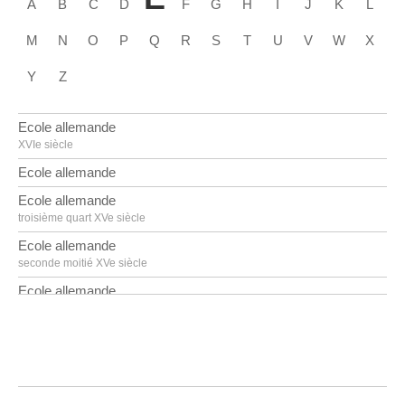
A
B
C
D
F
G
H
I
J
K
L
M
N
O
P
Q
R
S
T
U
V
W
X
Y
Z
Ecole allemande
XVIe siècle
Ecole allemande
Ecole allemande
troisième quart XVe siècle
Ecole allemande
seconde moitié XVe siècle
Ecole allemande
premier quart XVIe siècle
Ecole allemande
milieu XVIIIe siècle
Ecole allemande
troisième quart XVIe siècle