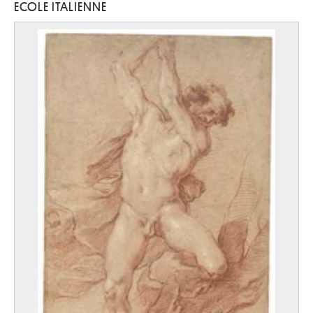
ECOLE ITALIENNE
Ecole allemande
milieu XVIe siècle
Ecole allemande
quatrième quart XVIe siècle
Ecole allemande, Allemagne méridionale
seconde moitié XVe siècle
Ecole allemande, Rhin Moyen
première moitié XVe siècle
Ecole anglaise
XVIe siècle
Ecole anglaise
XVIIe siècle
Ecole autrichienne
quatrième quart XVIIIe siècle
Ecole autrichienne
premier quart XVIIIe siècle
Ecole autrichienne
début XVIIIe siècle