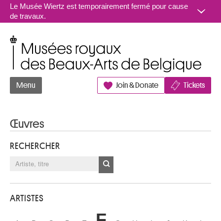
Aller au contenu
Le Musée Wiertz est temporairement fermé pour cause
de travaux.
Musées royaux des Beaux-Arts de Belgique
Menu
Join & Donate
Tickets
Œuvres
RECHERCHER
ARTISTES
F