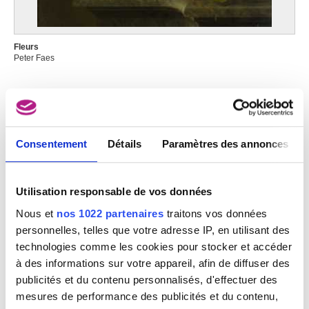
Kecskemét (Hongrie) 1867 - Budapest (Hongrie) 1945
Féraud Albert
Paris (France) 1921
Fleurs
Peter Faes
Ferdinand Jean
Bruxelles 1898 - 1973
Ferguson William Gowe
Ecosse (Royaume-Uni) 1632/33 - Londres (Angleterre, Royaume-Uni) ca.
1695
Consentement
Détails
Paramètres des annonces
Ferrari Gaudenzio
Valduggia (Italie) vers 1480 - Milan (Italie) 1546
Ferreo Constantine
Utilisation responsable de vos données
Athènes (Grèce) 1951
Nous et
nos 1022 partenaires
traitons vos données
Ferrer Joaquín
personnelles, telles que votre adresse IP, en utilisant des
Menzanillo (Cuba) 1929
technologies comme les cookies pour stocker et accéder
Feti Domenico
à des informations sur votre appareil, afin de diffuser des
Rome (Italie) vers 1589 - Venise (Italie) 1624
publicités et du contenu personnalisés, d'effectuer des
Feuchère Jean-Jacques
mesures de performance des publicités et du contenu,
Paris (France) 1807 - 1852