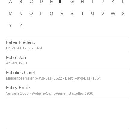
A
B
C
D
E
G
H
I
J
K
L
M
N
O
P
Q
R
S
T
U
V
W
X
Y
Z
Faber Frédéric
Bruxelles 1782 - 1844
Fabre Jan
Anvers 1958
Fabritius Carel
Middenbeemster (Pays-Bas) 1622 - Delft (Pays-Bas) 1654
Fabry Emile
Verviers 1865 - Woluwe-Saint-Pierre / Bruxelles 1966
Fabry Emile [LOANed Artworks]
Verviers 1865 - Woluwe-Saint-Pierre / Bruxelles 1966
Faes Peter
Meir / Hoogstraten 1750 - Anvers 1814
Fantin-Latour Henri