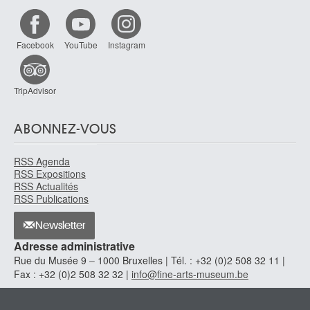
Forani Madeleine
Arlon 1916 - Bangkok (Thaïlande) 1976
Forchondt Willem
Facebook
YouTube
Instagram
Anvers 1608 - 1678
Foujita Tsugouharu
TripAdvisor
Edogawa / Tokyo (Japon) 1886 - Zurich (Suisse) 1968
Fourmois Théodore
Presles / Aiseau-Presles 1814 - Ixelles / Bruxelles 1871
ABONNEZ-VOUS
Fraikin Charles Auguste
Herenthals 1817 - Bruxelles 1893
RSS Agenda
RSS Expositions
France
RSS Actualités
première moitié XVIIe siècle
RSS Publications
France
Newsletter
début XVIe siècle
Adresse administrative
France
Rue du Musée 9 – 1000 Bruxelles | Tél. : +32 (0)2 508 32 11 |
France
Fax : +32 (0)2 508 32 32 |
info@fine-arts-museum.be
XVIIe siècle - XVIIIe siècle
France (?)