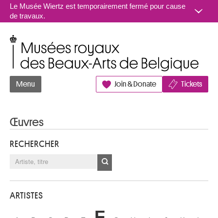
Aller au contenu
Le Musée Wiertz est temporairement fermé pour cause
de travaux.
Musées royaux des Beaux-Arts de Belgique
Menu
Join & Donate
Tickets
Œuvres
RECHERCHER
ARTISTES
F