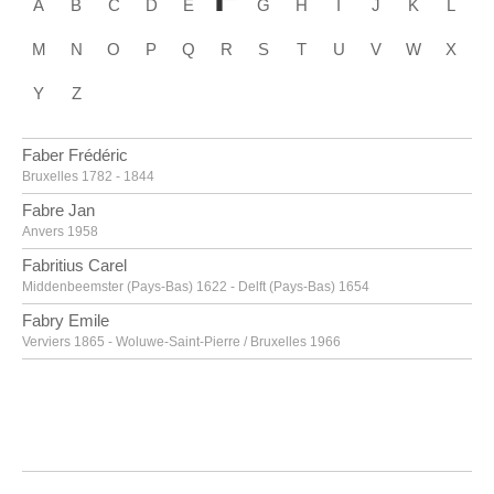
A
B
C
D
E
G
H
I
J
K
L
M
N
O
P
Q
R
S
T
U
V
W
X
Y
Z
Faber Frédéric
Bruxelles 1782 - 1844
Fabre Jan
Anvers 1958
Fabritius Carel
Middenbeemster (Pays-Bas) 1622 - Delft (Pays-Bas) 1654
Fabry Emile
Verviers 1865 - Woluwe-Saint-Pierre / Bruxelles 1966
Fabry Emile [LOANed Artworks]
Verviers 1865 - Woluwe-Saint-Pierre / Bruxelles 1966
Faes Peter
Meir / Hoogstraten 1750 - Anvers 1814
Fantin-Latour Henri