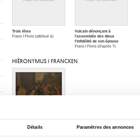
Trois têtes
Vulcain dénonçant à
Frans I Floris (attribué à)
l'assemblée des dieux
l'infidélité de son épouse
Frans I Floris (d'après ?)
HIËRONYMUS I FRANCKEN
Triptyque de l'adoration des
Détails
Paramètres des annonces
mages. Panneau central :
L'adoration des mages.