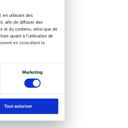
 en utilisant des
, afin de diffuser des
s et du contenu, ainsi que de
oix quant à l'utilisation de
moment en consultant la
es à plusieurs mètres près
Marketing
s spécifiques (empreintes
, reportez-vous à la
section «
claration sur les cookies.
Tout autoriser
nnalités relatives aux médias
on de notre site avec nos
 d'autres informations que