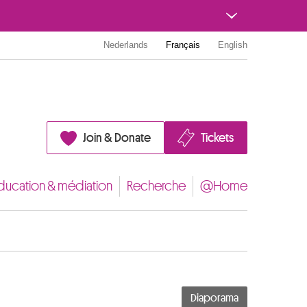
Nederlands
Français
English
Join & Donate
Tickets
ducation & médiation
Recherche
@Home
Diaporama