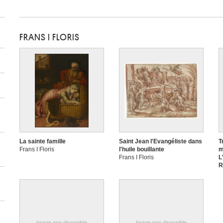
FRANS I FLORIS
La sainte famille
Saint Jean l'Evangéliste dans
T
Frans I Floris
l'huile bouillante
m
Frans I Floris
L
R
M
R
e
F
Image non disponible
Image non disponible