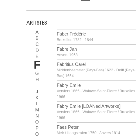
ARTISTES
A
Faber Frédéric
B
Bruxelles 1782 - 1844
C
Fabre Jan
D
Anvers 1958
E
F
Fabritius Carel
Middenbeemster (Pays-Bas) 1622 - Delft (Pays-
G
Bas) 1654
H
Fabry Emile
I
J
Verviers 1865 - Woluwe-Saint-Pierre / Bruxelles
1966
K
L
Fabry Emile [LOANed Artworks]
M
Verviers 1865 - Woluwe-Saint-Pierre / Bruxelles
N
1966
O
Faes Peter
P
Meir / Hoogstraten 1750 - Anvers 1814
Q