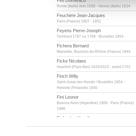
Feti Domenico
vous leur avez fournies ou qu'
Rome (Italie) vers 1589 - Venise (Italie) 1624
Feuchère Jean-Jacques
Paris (France) 1807 - 1852
Feyens Pierre-Joseph
Turnhout 1787 ou 1789 - Bruxelles 1854
Fichera Bernard
Marseille, Bouches-du-Rhône (France) 1944
Ficke Nicolaes
Haarlem (Pays-Bas) 1620/1623 - avant 1702
Finch Willy
Saint-Josse-ten-Noode / Bruxelles 1854 -
Helsinki (Finlande) 1930
Fini Leonor
Buenos Aires (Argentine) 1908 - Paris (France)
1996
Finlay Ian Hamilton
Nassau (New Providence, Bahamas) 1925 -
Edimbourg (Ecosse, Royaume-Uni) 2006