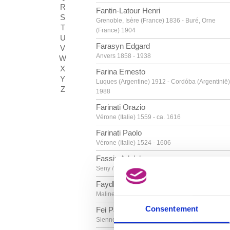
R
Fantin-Latour Henri
S
Grenoble, Isère (France) 1836 - Buré, Orne
T
(France) 1904
U
Farasyn Edgard
V
Anvers 1858 - 1938
W
X
Farina Ernesto
Y
Luques (Argentine) 1912 - Cordóba (Argentinië)
Z
1988
Farinati Orazio
Vérone (Italie) 1559 - ca. 1616
Farinati Paolo
Vérone (Italie) 1524 - 1606
Fassin Adolphe
Seny / Liège 1828 - Bruxelles 1900
Faydherbe Lucas
Malines 1617 - 1697
Consentement
Fei Paolo di Giovanni
Sienne (Italie) vers 1340 - 1411