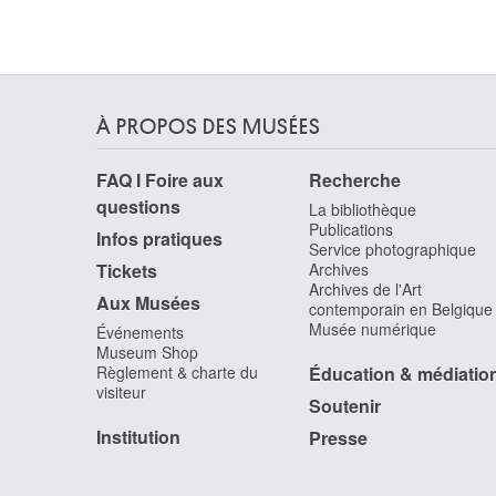
Fiszman Gilles
Bruxelles 1932
Flamand Auguste [LOANed Artworks]
Flameng François
Paris (France) 1856 - 1923
À PROPOS DES MUSÉES
Flanagan Barry
FAQ I Foire aux
Recherche
Prestatyn (Pays de Galles, Royaume-Uni) 1941 
Ibiza (Espagne, Baléares) 2009
questions
La bibliothèque
Publications
Flavin Dan
Infos pratiques
Service photographique
New York, New York (Etats-Unis) 1933 -
Tickets
Archives
Wainscott, New York (Etats-Unis) 1996
Archives de l'Art
Aux Musées
contemporain en Belgique
Flegel Georg
Musée numérique
Événements
Olmütz (Tchéquie) 1566 - Francfort-sur-le-Main,
Museum Shop
Hesse (Allemagne) 1638
Règlement & charte du
Éducation & médiatio
Fleischhacker Léopold
visiteur
Soutenir
Felsberg, Hesse (Allemagne) 1882 - Bruxelles
1946
Institution
Presse
Flémal Bertholet
Liège 1614 - 1675