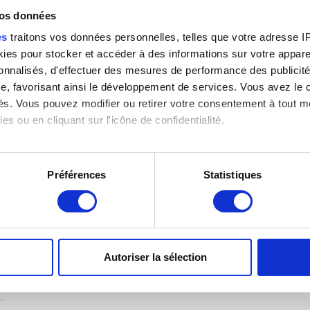
Revers volet gauche : saint
vos données
Matthieu et saint Marc.
Revers volet droit : saint Luc
es
traitons vos données personnelles, telles que votre adresse IP,
et saint Jean
Frans I Floris
es pour stocker et accéder à des informations sur votre appareil
)
sonnalisés, d'effectuer des mesures de performance des publicité
e, favorisant ainsi le développement de services. Vous avez le ch
ités. Vous pouvez modifier ou retirer votre consentement à tout 
es ou en cliquant sur l'icône de confidentialité.
imerions également :
tions sur votre localisation géographique qui peuvent être précis
Préférences
Statistiques
eil en l'analysant activement pour en relever les caractéristique
aitement de vos données personnelles et définir vos préférences
er ou retirer votre consentement à tout moment à partir de la dé
Autoriser la sélection
e personnaliser le contenu et les annonces, d'offrir des fonctio
rafic. Nous partageons également des informations sur l'utilisati
, de publicité et d'analyse, qui peuvent combiner celles-ci avec