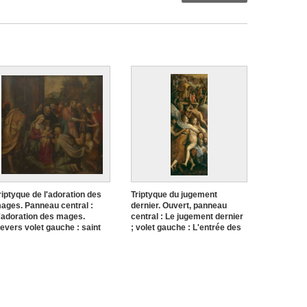
riptyque de l'adoration des
Triptyque du jugement
ages. Panneau central :
dernier. Ouvert, panneau
'adoration des mages.
central : Le jugement dernier
evers volet gauche : saint
; volet gauche : L'entrée des
atthieu et saint Marc.
élus au paradis ; volet droit :
evers volet droit : saint Luc
Les damnés précipités en
t saint Jean
enfer. Fermé : Scènes
rans I Floris
bibliques
Frans I Floris